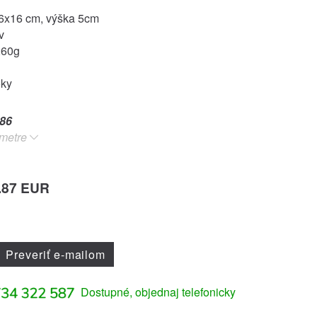
6x16 cm, výška 5cm
v
260g
oky
86
metre
.87 EUR
Preveriť e-mailom
Dostupné, objednaj telefonicky