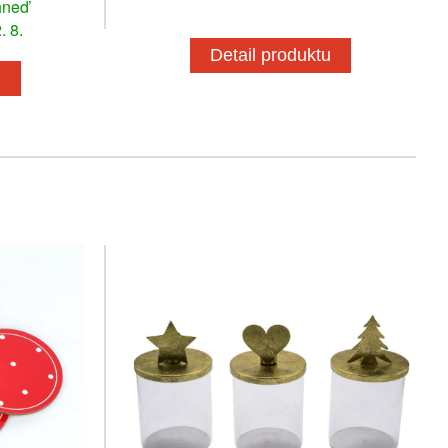
hneď
. 8.
Detail produktu
u