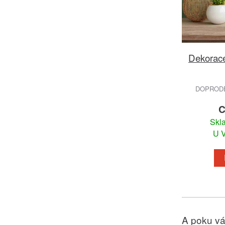
Dekorace
DOPRODEJ
C
Skl
U V
A poku vá