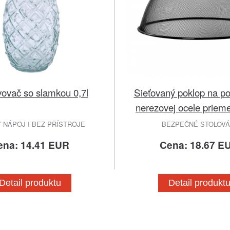
ovač so slamkou 0,7l
Sieťovaný poklop na po
nerezovej ocele priem
 NÁPOJ I BEZ PŘÍSTROJE
BEZPEČNÉ STOLOVÁ
ena: 14.41 EUR
Cena: 18.67 E
Detail produktu
Detail produkt