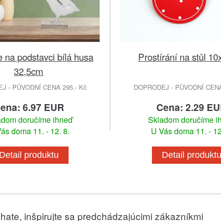
 na podstavci bílá husa
Prostírání na stůl 1
32,5cm
 - PŮVODNÍ CENA 295.- Kč
DOPRODEJ - PŮVODNÍ CENA 
ena: 6.97 EUR
Cena: 2.29 E
adom doručíme ihneď
Skladom doručíme i
ás doma 11. - 12. 8.
U Vás doma 11. - 12
Detail produktu
Detail produkt
hate, inšpirujte sa predchádzajúcimi zákazníkmi