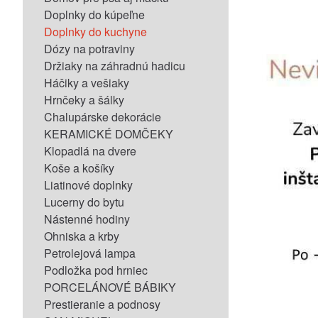
Doplnky do kúpeľne
Doplnky do kuchyne
Dózy na potraviny
Držiaky na záhradnú hadicu
Háčiky a vešiaky
Hrnčeky a šálky
Chalupárske dekorácie
KERAMICKÉ DOMČEKY
Klopadlá na dvere
Koše a košíky
Liatinové doplnky
Lucerny do bytu
Nástenné hodiny
Ohniska a krby
Petrolejová lampa
Podložka pod hrniec
PORCELÁNOVÉ BÁBIKY
Prestieranie a podnosy