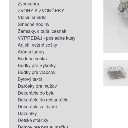
Zvonkohra
ZVONY A ZVONČEKY
Vtáčie kŕmidlá
Slnečné hodiny
Zemiaky, cibuľa, cesnak
VÝPREDAJ - posledné kusy
Anjeli, nežné sošky
Aróma lampy
Buddha soška
Búdky pre Sýkorky
Búdky pre vrabcov
Bytový textil
Darčeky pre mužov
Dekorácie do bytu
Dekorácie do reštaurácie
Dekorácia za dvere
Dáždniky
Detské stoličky
Domov pre psa aj mačku