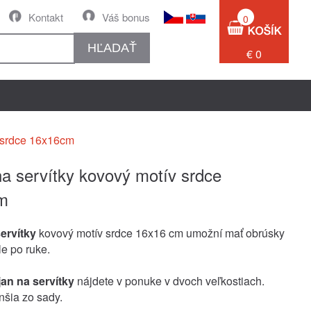
Kontakt
Váš bonus
0
HĽADAŤ
€ 0
v srdce 16x16cm
na servítky kovový motív srdce
m
servítky
kovový motív srdce 16x16 cm umožní mať obrúsky
ále po ruke.
jan na servítky
nájdete v ponuke v dvoch veľkostiach.
nšia zo sady.