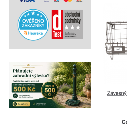
Závesný
C