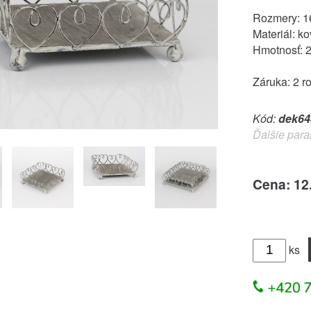
Rozmery: 1
Materiál: ko
Hmotnosť: 
Záruka: 2 r
Kód:
dek64
Ďalšie para
Cena: 12
ks