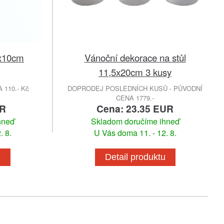
0x10cm
Vánoční dekorace na stůl
11,5x20cm 3 kusy
110.- Kč
DOPRODEJ POSLEDNÍCH KUSŮ - PŮVODNÍ
CENA 1779.-
UR
Cena: 23.35 EUR
hneď
Skladom doručíme ihneď
. 8.
U Vás doma 11. - 12. 8.
u
Detail produktu