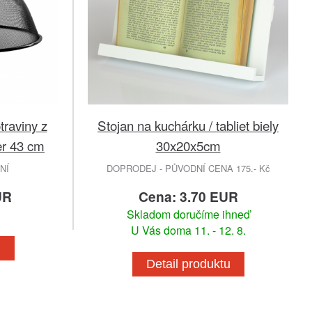
traviny z
Stojan na kuchárku / tabliet biely
er 43 cm
30x20x5cm
NÍ
DOPRODEJ - PŮVODNÍ CENA 175.- Kč
UR
Cena: 3.70 EUR
Skladom doručíme ihneď
U Vás doma 11. - 12. 8.
u
Detail produktu