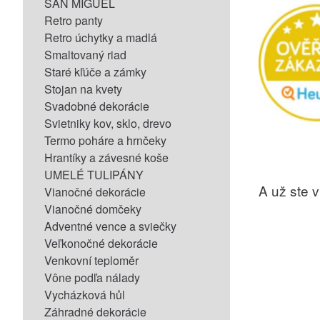
SAN MIGUEL
Retro panty
Retro úchytky a madlá
Smaltovaný riad
Staré kľúče a zámky
Stojan na kvety
Svadobné dekorácie
Svietniky kov, sklo, drevo
Termo poháre a hrnčeky
Hrantíky a závesné koše
UMELÉ TULIPÁNY
A už ste vi
Vianočné dekorácie
Vianočné domčeky
Adventné vence a sviečky
Veľkonočné dekorácie
Venkovní teploměr
Vône podľa nálady
Vycházková hůl
Záhradné dekorácie