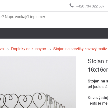
+420 734 322 587
va
->
Doplnky do kuchyne
->
Stojan na servítky kovový motí
Stojan 
16x16c
Stojan na 
pri jedle st
Kovový
sto
Tento je me