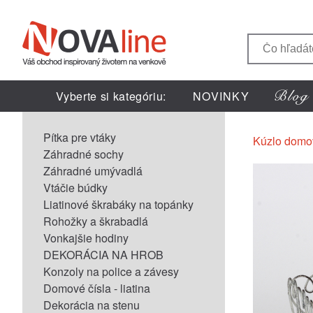
Vyberte si kategóriu:
NOVINKY
Pítka pre vtáky
Kúzlo domo
Záhradné sochy
Záhradné umývadlá
Vtáčie búdky
Liatinové škrabáky na topánky
Rohožky a škrabadlá
Vonkajšie hodiny
DEKORÁCIA NA HROB
Konzoly na police a závesy
Domové čísla - liatina
Dekorácia na stenu