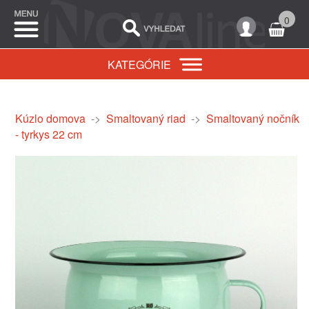
0
KATEGÓRIE
Kúzlo domova
->
Smaltovaný riad
->
Smaltovaný nočník
- tyrkys 22 cm