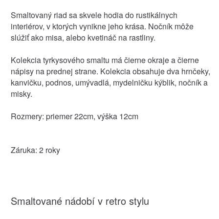
Smaltovaný riad sa skvele hodia do rustikálnych
interiérov, v ktorých vynikne jeho krása. Nočník môže
slúžiť ako misa, alebo kvetináč na rastliny.
Kolekcia tyrkysového smaltu má čierne okraje a čierne
nápisy na prednej strane. Kolekcia obsahuje dva hrnčeky,
kanvičku, podnos, umývadlá, mydelničku kýblik, nočník a
misky.
Rozmery: priemer 22cm, výška 12cm
Záruka: 2 roky
Smaltované nádobí v retro stylu