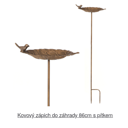
Kovový zápich do záhrady 86cm s pítkem