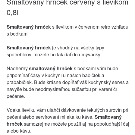
Smaltovaný hrnček červený s lievikom
0,8l
Smaltovaný hrnček
s lievikom v červenom retro vzhľadu
s bodkami
Smaltovaný hrnček
je vhodný na všetky typy
spotrebičov, môžete ho tak dať do umývačky.
Nádherný
smaltovaný hrnček
s bodkami vám bude
pripomínať časy v kuchyni u našich babičiek a
prababičiek. Bude krásne dopĺňať váš kuchynský servis a
navyše bude neodmysliteľnou súčasťou pri varení či
pečenie.
Vďaka lieviku vám uľahčí dávkovanie tekutých surovín pri
pečení alebo servírovaní mlieka ku káve.
Smaltovaný
hrnček
samozrejme môžete použiť aj na popoludňajší čaj
alebo kávu.