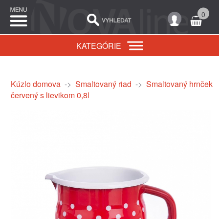
0
KATEGÓRIE
Kúzlo domova
->
Smaltovaný riad
->
Smaltovaný hrnček
červený s lievikom 0,8l