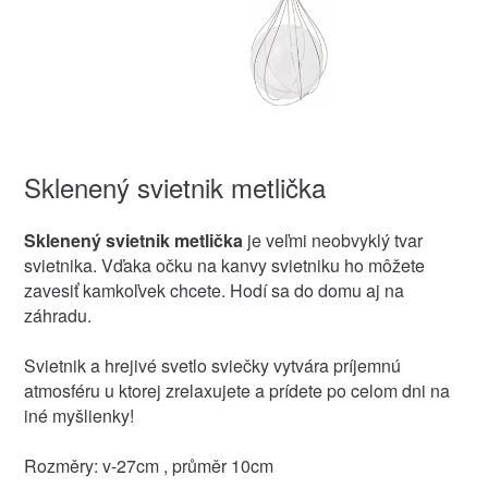
Sklenený svietnik metlička
Sklenený svietnik metlička
je veľmi neobvyklý tvar
svietnika. Vďaka očku na kanvy svietniku ho môžete
zavesiť kamkoľvek chcete. Hodí sa do domu aj na
záhradu.
Svietnik a hrejivé svetlo sviečky vytvára príjemnú
atmosféru u ktorej zrelaxujete a prídete po celom dni na
iné myšlienky!
Rozměry: v-27cm , průměr 10cm