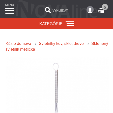
0
KATEGÓRIE
Kúzlo domova
->
Svietniky kov, sklo, drevo
->
Sklenený
svietnik metlička