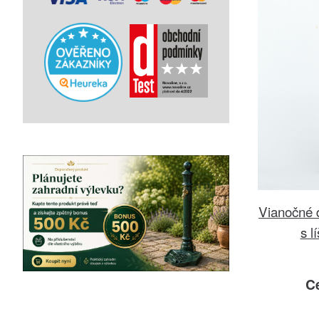
Vianočné d
s 
C