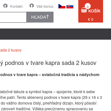
Kontakt
Váš bonus
0
HĽADAŤ
€ 0
sada 2 kusov
ý podnos v tvare kapra sada 2 kusov
odnos v tvare kapra – sviatočná tradícia s nádychom
iatočné tabule a symbol kapra – spojenie, ktoré k sebe
ľne patrí. Tento sklenený podnos v tvare kapra (29 x 16 x 3
 do vášho domova čistý, priehľadný dizajn, ktorý pôsobí
 zároveň tradične. Vďaka precíznemu spracovaniu sa