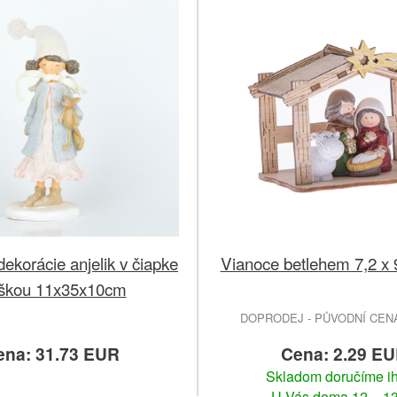
ekorácie anjelik v čiapke
Vianoce betlehem 7,2 x 
líškou 11x35x10cm
DOPRODEJ - PŮVODNÍ CENA 
ena: 31.73 EUR
Cena: 2.29 E
Skladom doručíme i
U Vás doma 12. - 13