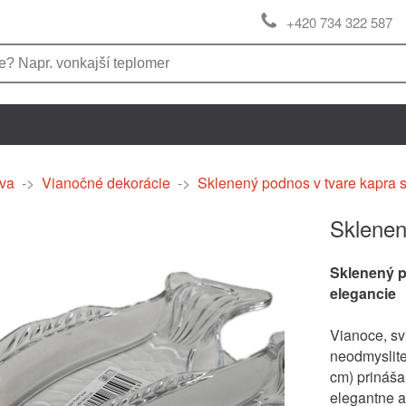
+420 734 322 587
va
->
Vianočné dekorácie
->
Sklenený podnos v tvare kapra 
Sklenen
Sklenený p
elegancie
Vianoce, sv
neodmyslite
cm) prináša
elegantne a