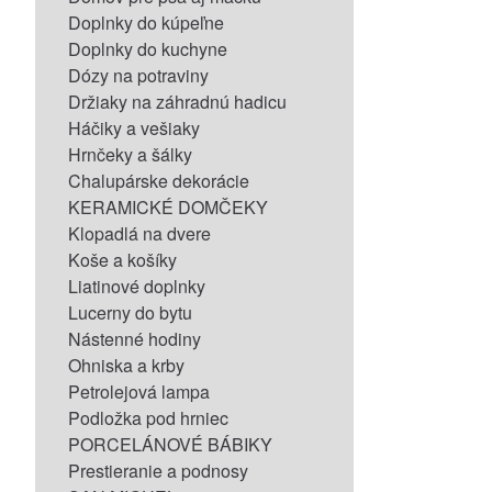
Doplnky do kúpeľne
Doplnky do kuchyne
Dózy na potraviny
Držiaky na záhradnú hadicu
Háčiky a vešiaky
Hrnčeky a šálky
Chalupárske dekorácie
KERAMICKÉ DOMČEKY
Klopadlá na dvere
Koše a košíky
Liatinové doplnky
Lucerny do bytu
Nástenné hodiny
Ohniska a krby
Petrolejová lampa
Podložka pod hrniec
PORCELÁNOVÉ BÁBIKY
Prestieranie a podnosy