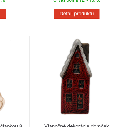
u
Detail produktu
 čiapkou 8
Vianočné dekorácie domček