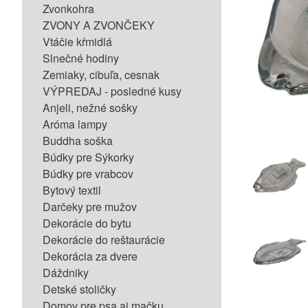
Zvonkohra
ZVONY A ZVONČEKY
Vtáčie kŕmidlá
Slnečné hodiny
Zemiaky, cibuľa, cesnak
VÝPREDAJ - posledné kusy
Anjeli, nežné sošky
Aróma lampy
Buddha soška
Búdky pre Sýkorky
Búdky pre vrabcov
Bytový textil
Darčeky pre mužov
Dekorácie do bytu
Dekorácie do reštaurácie
Dekorácia za dvere
Dáždniky
Detské stoličky
Domov pre psa aj mačku