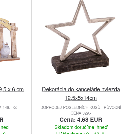
9,5 x 6 cm
Dekorácia do kancelárie hviezda
12,5x5x14cm
149.- Kč
DOPRODEJ POSLEDNÍCH KUSŮ - PŮVODNÍ
CENA 329.-
UR
Cena: 4.68 EUR
hneď
Skladom doručíme ihneď
. 8.
U Vás doma 12. - 13. 8.