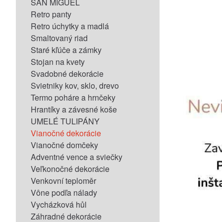
SAN MIGUEL
Retro panty
Retro úchytky a madlá
Smaltovaný riad
Staré kľúče a zámky
Stojan na kvety
Svadobné dekorácie
Svietniky kov, sklo, drevo
Termo poháre a hrnčeky
Hrantíky a závesné koše
UMELÉ TULIPÁNY
Vianočné dekorácie
Vianočné domčeky
Adventné vence a sviečky
Veľkonočné dekorácie
Venkovní teploměr
Vône podľa nálady
Vycházková hůl
Záhradné dekorácie