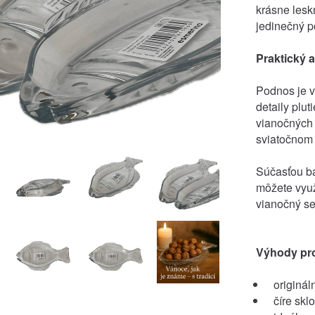
krásne lesk
jedinečný p
Praktický 
Podnos je v
detaily plut
vianočných 
sviatočnom 
Súčasťou ba
môžete využ
vianočný se
Výhody pr
originál
číre skl