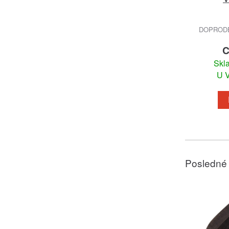
DOPRODEJ
C
Skl
U V
Posledné