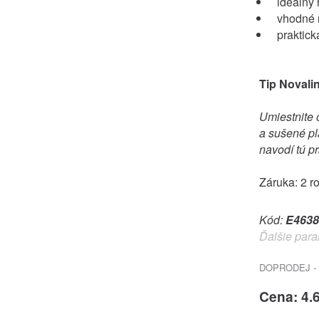
ideálny 
vhodné n
praktick
Tip Novali
Umiestnite 
a sušené pl
navodí tú p
Záruka: 2 r
Kód:
E4638
Ďalšie para
DOPRODEJ - 
Cena: 4.