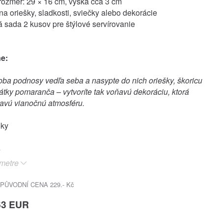
rozmer: 29 × 16 cm, výška cca 3 cm
a oriešky, sladkosti, sviečky alebo dekorácie
á sada 2 kusov pre štýlové servírovanie
ne:
oba podnosy vedľa seba a nasypte do nich oriešky, škoricu
átky pomaranča – vytvoríte tak voňavú dekoráciu, ktorá
ravú vianočnú atmosféru.
oky
metre
PŮVODNÍ CENA 229.- Kč
63 EUR