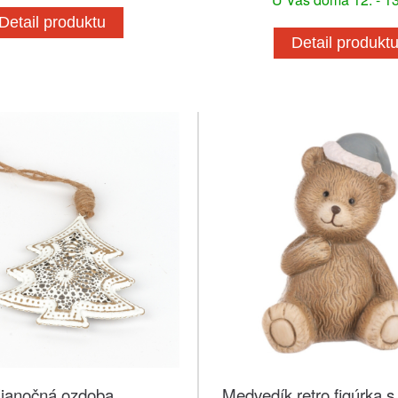
Detail produktu
Detail produkt
ianočná ozdoba
Medvedík retro figúrka s