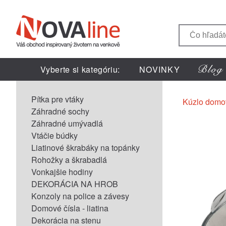
Vyberte si kategóriu:
NOVINKY
Pítka pre vtáky
Kúzlo domo
Záhradné sochy
Záhradné umývadlá
Vtáčie búdky
Liatinové škrabáky na topánky
Rohožky a škrabadlá
Vonkajšie hodiny
DEKORÁCIA NA HROB
Konzoly na police a závesy
Domové čísla - liatina
Dekorácia na stenu