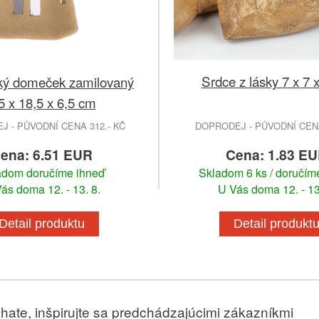
Srdce z lásky 7 x 7 
ký domeček zamilovaný
5 x 18,5 x 6,5 cm
 - PŮVODNÍ CENA 312.- KČ
DOPRODEJ - PŮVODNÍ CENA
ena: 6.51 EUR
Cena: 1.83 E
adom doručíme ihneď
Skladom 6 ks / doručím
ás doma 12. - 13. 8.
U Vás doma 12. - 13
Detail produktu
Detail produkt
hate, inšpirujte sa predchádzajúcimi zákazníkmi