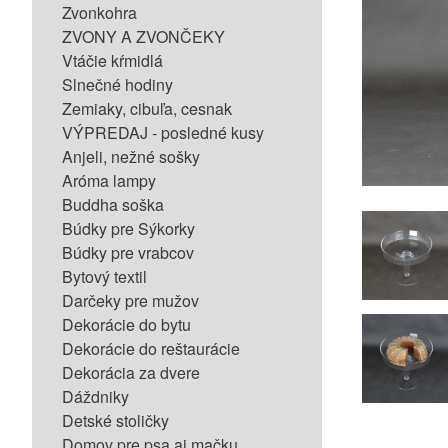
Zvonkohra
ZVONY A ZVONČEKY
Vtáčie kŕmidlá
Slnečné hodiny
Zemiaky, cibuľa, cesnak
VÝPREDAJ - posledné kusy
Anjeli, nežné sošky
Aróma lampy
Buddha soška
Búdky pre Sýkorky
Búdky pre vrabcov
Bytový textil
Darčeky pre mužov
Dekorácie do bytu
Dekorácie do reštaurácie
Dekorácia za dvere
Dáždniky
Detské stoličky
Domov pre psa aj mačku