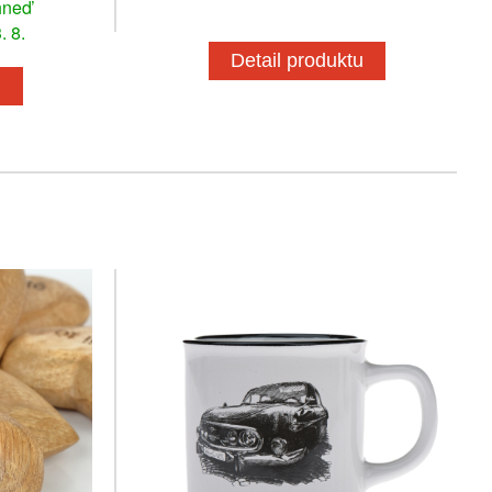
hneď
. 8.
Detail produktu
u