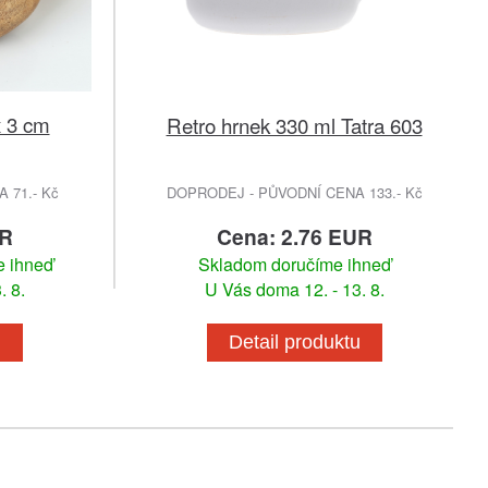
x 3 cm
Retro hrnek 330 ml Tatra 603
 71.- Kč
DOPRODEJ - PŮVODNÍ CENA 133.- Kč
UR
Cena: 2.76 EUR
e ihneď
Skladom doručíme ihneď
. 8.
U Vás doma 12. - 13. 8.
u
Detail produktu