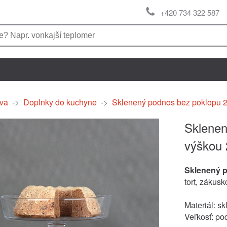
+420 734 322 587
va
->
Doplnky do kuchyne
->
Sklenený podnos bez poklopu 
Sklenen
výškou
Sklenený 
tort, zákusk
Materiál: sk
Veľkosť: po