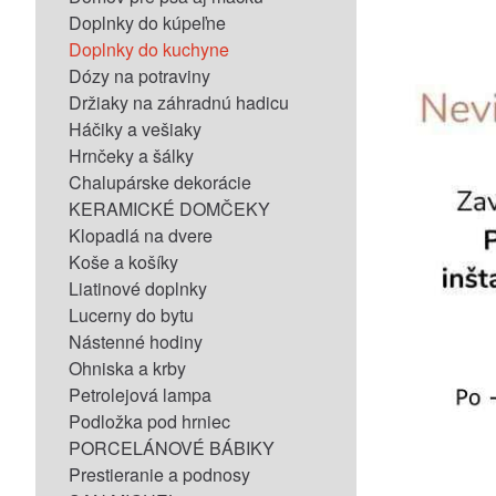
Doplnky do kúpeľne
Doplnky do kuchyne
Dózy na potraviny
Držiaky na záhradnú hadicu
Háčiky a vešiaky
Hrnčeky a šálky
Chalupárske dekorácie
KERAMICKÉ DOMČEKY
Klopadlá na dvere
Koše a košíky
Liatinové doplnky
Lucerny do bytu
Nástenné hodiny
Ohniska a krby
Petrolejová lampa
Podložka pod hrniec
PORCELÁNOVÉ BÁBIKY
Prestieranie a podnosy