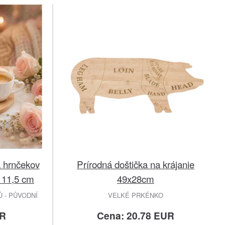
 hrnčekov
Prírodná doštička na krájanie
 11,5 cm
49x28cm
 - PŮVODNÍ
VELKÉ PRKÉNKO
UR
Cena: 20.78 EUR