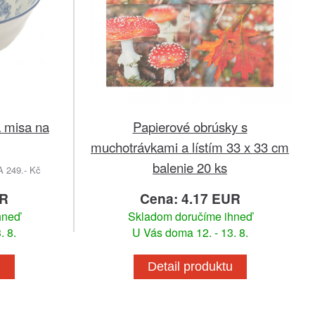
 misa na
Papierové obrúsky s
muchotrávkami a lístím 33 x 33 cm
balenie 20 ks
249.- Kč
UR
Cena: 4.17 EUR
hneď
Skladom doručíme ihneď
. 8.
U Vás doma 12. - 13. 8.
u
Detail produktu