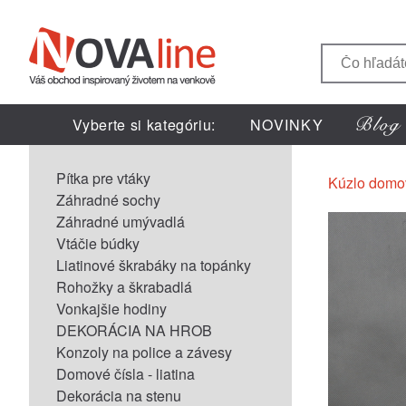
Vyberte si kategóriu:
NOVINKY
Pítka pre vtáky
Kúzlo domo
Záhradné sochy
Záhradné umývadlá
Vtáčie búdky
Liatinové škrabáky na topánky
Rohožky a škrabadlá
Vonkajšie hodiny
DEKORÁCIA NA HROB
Konzoly na police a závesy
Domové čísla - liatina
Dekorácia na stenu