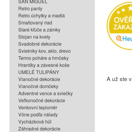
SAN MIGUEL
Retro panty
Retro úchytky a madlá
Smaltovaný riad
Staré kľúče a zámky
Stojan na kvety
Svadobné dekorácie
Svietniky kov, sklo, drevo
Termo poháre a hrnčeky
Hrantíky a závesné koše
UMELÉ TULIPÁNY
A už ste vi
Vianočné dekorácie
Vianočné domčeky
Adventné vence a sviečky
Veľkonočné dekorácie
Venkovní teploměr
Vône podľa nálady
Vycházková hůl
Záhradné dekorácie