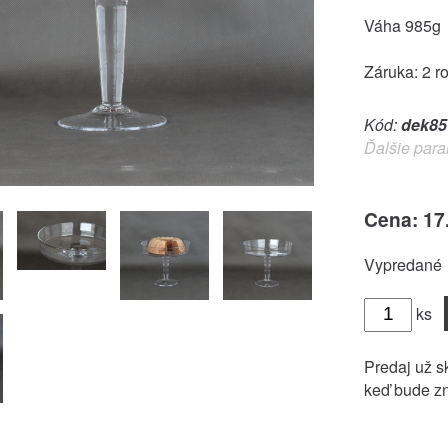
Váha 985g
Záruka: 2 r
Kód:
dek85
Ďalšie para
Cena: 17
Vypredané
ks
Predaj už sk
keď bude zn