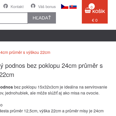
Kontakt
Váš bonus
0
HĽADAŤ
€ 0
24cm průměr s výškou 22cm
ý podnos bez poklopu 24cm průměr s
 22cm
podnos
bez poklopu 15x32x3cm je ideálna na servírovanie
ov, jednohubiek, ale môže slúžiť aj ako misa na ovocie.
lo
desta průměr 12,5cm, výška 22cm a průměr mísy je 24cm