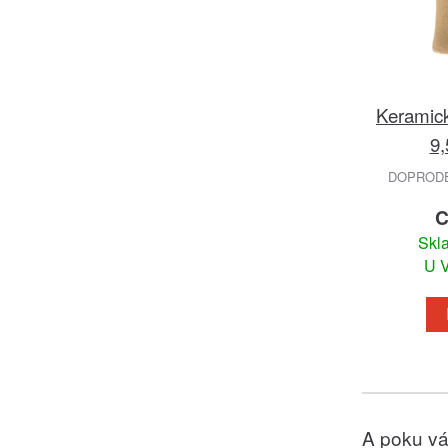
Keramic
9,
DOPRODEJ
C
Skl
U V
A poku vá