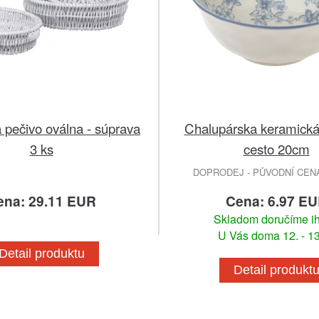
 pečivo oválna - súprava
Chalupárska keramická
3 ks
cesto 20cm
DOPRODEJ - PŮVODNÍ CENA 
ena: 29.11 EUR
Cena: 6.97 E
Skladom doručíme i
U Vás doma 12. - 13
Detail produktu
Detail produkt