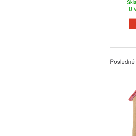
Skl
U V
Posledné