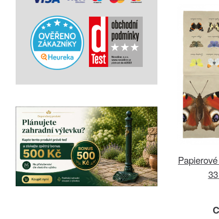
Papierové 
33
C