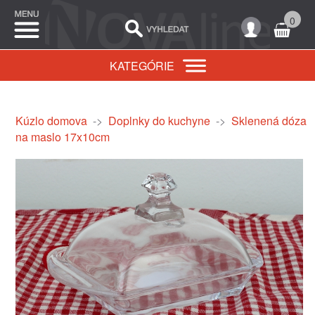
0
KATEGÓRIE
Kúzlo domova
->
Doplnky do kuchyne
->
Sklenená dóza
na maslo 17x10cm