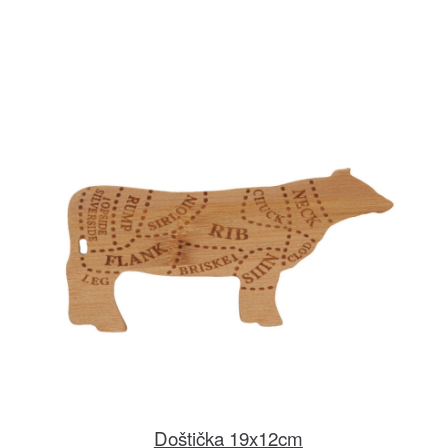
Doštička 19x12cm