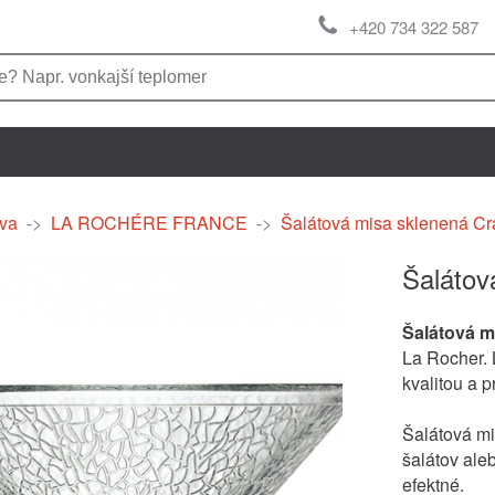
+420 734 322 587
va
->
LA ROCHÉRE FRANCE
->
Šalátová misa sklenená C
Šalátov
Šalátová m
La Rocher. 
kvalitou a 
Šalátová mi
šalátov ale
efektné.