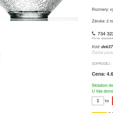
Rozmery: vý
Záruka: 2 r
Kód:
dek37
Ďalšie para
DOPRODEJ - P
Cena: 4.
Skladom do
U Vás doma 
ks