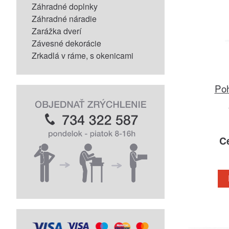
Záhradné doplnky
Záhradné náradie
Zarážka dverí
Závesné dekorácie
Zrkadlá v ráme, s okenicami
Poh
C