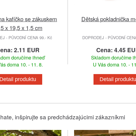
a kafíčko se zákuskem
Dětská pokladnička m
,5 x 19,5 x 1,5 cm
J - PŮVODNÍ CENA 99.- Kč
DOPRODEJ - PŮVODNÍ CENA 
ena: 2.11 EUR
Cena: 4.45 E
adom doručíme ihneď
Skladom doručíme i
ás doma 10. - 11. 8.
U Vás doma 10. - 11
Detail produktu
Detail produkt
hate, inšpirujte sa predchádzajúcimi zákazníkmi