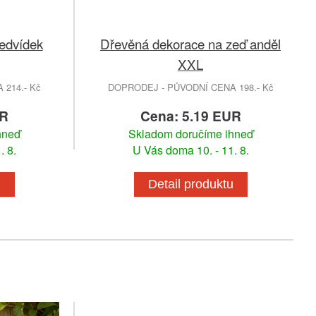
edvídek
Dřevěná dekorace na zeď anděl
XXL
214.- Kč
DOPRODEJ - PŮVODNÍ CENA 198.- Kč
UR
Cena: 5.19 EUR
hneď
Skladom doručíme ihneď
. 8.
U Vás doma 10. - 11. 8.
u
Detail produktu