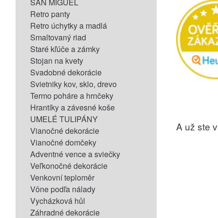
SAN MIGUEL
Retro panty
Retro úchytky a madlá
Smaltovaný riad
Staré kľúče a zámky
Stojan na kvety
Svadobné dekorácie
Svietniky kov, sklo, drevo
Termo poháre a hrnčeky
Hrantíky a závesné koše
UMELÉ TULIPÁNY
A už ste vi
Vianočné dekorácie
Vianočné domčeky
Adventné vence a sviečky
Veľkonočné dekorácie
Venkovní teploměr
Vône podľa nálady
Vycházková hůl
Záhradné dekorácie