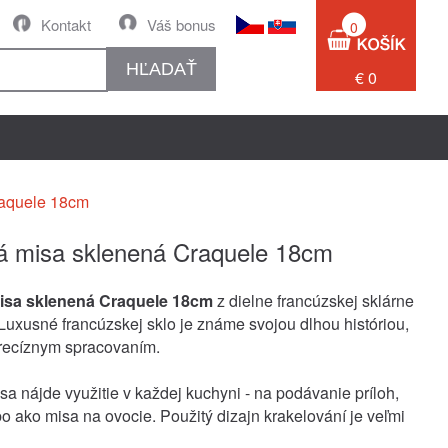
Kontakt
Váš bonus
0
HĽADAŤ
€ 0
raquele 18cm
á misa sklenená Craquele 18cm
isa sklenená Craquele 18cm
z dielne francúzskej sklárne
Luxusné francúzskej sklo je známe svojou dlhou históriou,
precíznym spracovaním.
sa nájde využitie v každej kuchyni - na podávanie príloh,
bo ako misa na ovocie. Použitý dizajn krakelování je veľmi