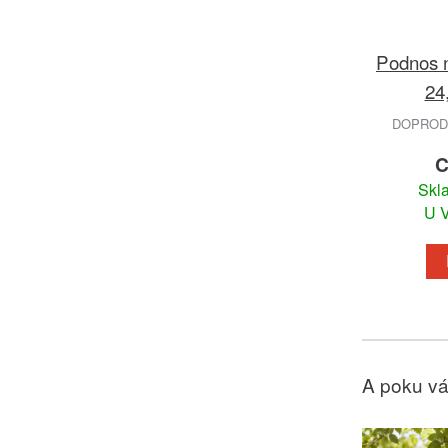
Podnos n
24
DOPRODE
C
Skl
U V
A poku vá