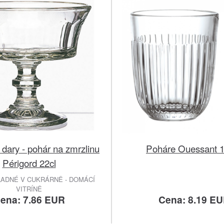
dary - pohár na zmrzlinu
Poháre Ouessant 
Périgord 22cl
ADNÉ V CUKRÁRNĚ - DOMÁCÍ
VITRÍNĚ
ena: 7.86 EUR
Cena: 8.19 E