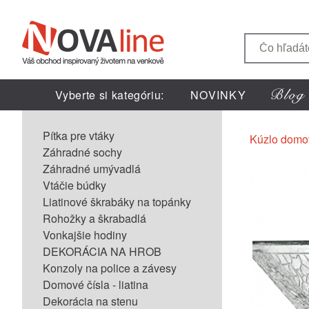
Vyberte si kategóriu:
NOVINKY
Pítka pre vtáky
Kúzlo domo
Záhradné sochy
Záhradné umývadlá
Vtáčie búdky
Liatinové škrabáky na topánky
Rohožky a škrabadlá
Vonkajšie hodiny
DEKORÁCIA NA HROB
Konzoly na police a závesy
Domové čísla - liatina
Dekorácia na stenu