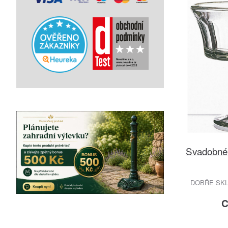
Svadobné 
DOBŘE SKL
C