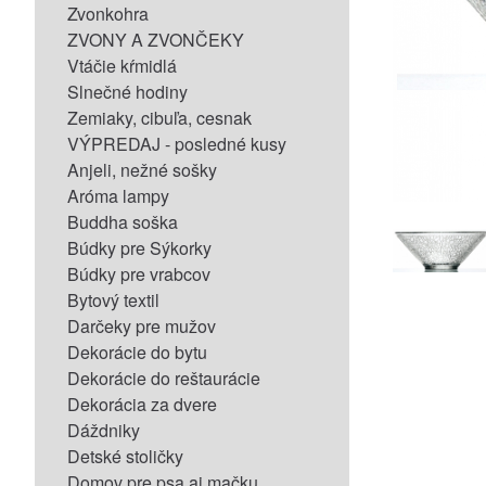
Zvonkohra
ZVONY A ZVONČEKY
Vtáčie kŕmidlá
Slnečné hodiny
Zemiaky, cibuľa, cesnak
VÝPREDAJ - posledné kusy
Anjeli, nežné sošky
Aróma lampy
Buddha soška
Búdky pre Sýkorky
Búdky pre vrabcov
Bytový textil
Darčeky pre mužov
Dekorácie do bytu
Dekorácie do reštaurácie
Dekorácia za dvere
Dáždniky
Detské stoličky
Domov pre psa aj mačku