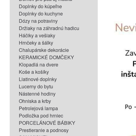
Doplnky do kúpeľne
Doplnky do kuchyne
Dózy na potraviny
Držiaky na záhradnú hadicu
Háčiky a vešiaky
Hrnčeky a šálky
Chalupárske dekorácie
KERAMICKÉ DOMČEKY
Klopadlá na dvere
Koše a košíky
Liatinové doplnky
Lucerny do bytu
Nástenné hodiny
Ohniska a krby
Petrolejová lampa
Podložka pod hrniec
PORCELÁNOVÉ BÁBIKY
Prestieranie a podnosy