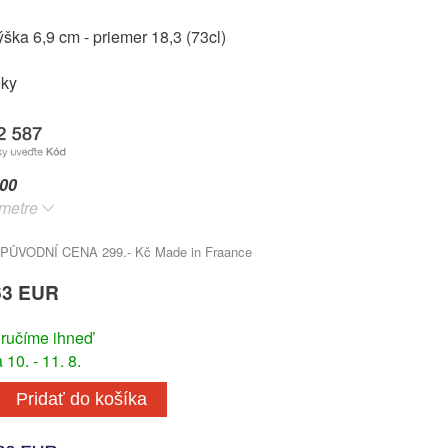
ška 6,9 cm - priemer 18,3 (73cl)
oky
00
metre
ŮVODNÍ CENA 299.- Kč Made in Fraance
63 EUR
ručíme ihneď
10. - 11. 8.
Pridať do košíka