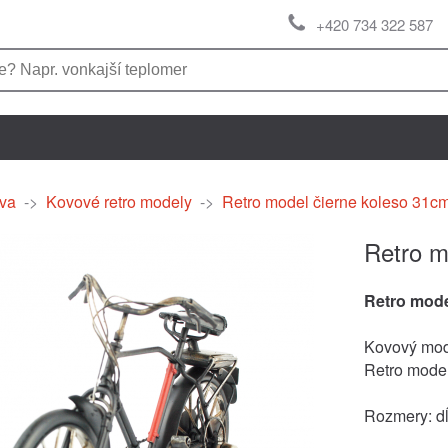
+420 734 322 587
va
->
Kovové retro modely
->
Retro model čierne koleso 31c
Retro m
Retro mod
Kovový mode
Retro mode
Rozmery: d