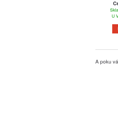
C
Skl
U V
A poku vá