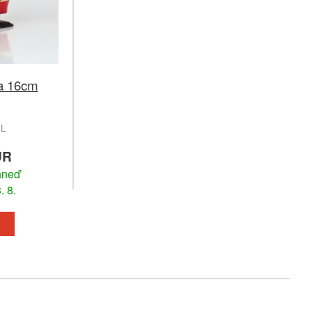
ca 16cm
L
UR
hneď
. 8.
u