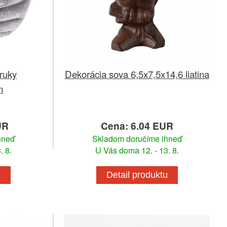
ruky
Dekorácia sova 6,5x7,5x14,6 liatina
m
UR
Cena: 6.04 EUR
hneď
Skladom doručíme ihneď
. 8.
U Vás doma 12. - 13. 8.
u
Detail produktu