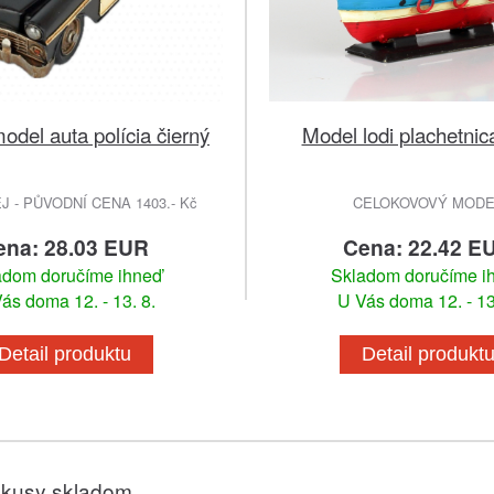
odel auta polícia čierný
Model lodi plachetni
 - PŮVODNÍ CENA 1403.- Kč
CELOKOVOVÝ MODE
ena: 28.03 EUR
Cena: 22.42 E
adom doručíme ihneď
Skladom doručíme i
ás doma 12. - 13. 8.
U Vás doma 12. - 13
Detail produktu
Detail produkt
 kusy skladom