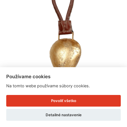
Používame cookies
Na tomto webe používame súbory cookies.
Kravský zvonec zlatý s koženou rukoväťou 26cm
Povoliť všetko
Cena: 10.72 EUR
Detailné nastavenie
Skladom 9 ks / doručíme ihneď