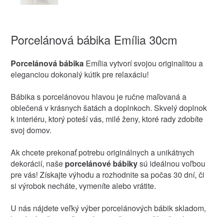
Porcelánová bábika Emília 30cm
Porcelánová bábika
Emília vytvorí svojou originalitou a
eleganciou dokonalý kútik pre relaxáciu!
Bábika s porcelánovou hlavou je ručne maľovaná a
oblečená v krásnych šatách a doplnkoch. Skvelý doplnok
k interiéru, ktorý poteší vás, milé ženy, ktoré rady zdobíte
svoj domov.
Ak chcete prekonať potrebu originálnych a unikátnych
dekorácií, naše
porcelánové bábiky
sú ideálnou voľbou
pre vás! Získajte výhodu a rozhodnite sa počas 30 dní, či
si výrobok necháte, vymeníte alebo vrátite.
U nás nájdete veľký výber porcelánových bábik skladom,