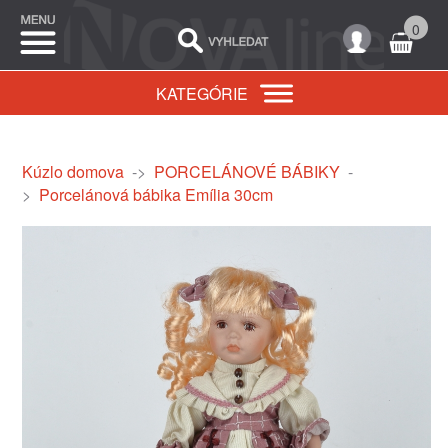
0
KATEGÓRIE
Kúzlo domova
->
PORCELÁNOVÉ BÁBIKY
-
>
Porcelánová bábika Emília 30cm