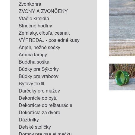
Zvonkohra
ZVONY A ZVONČEKY
Vtáčie kŕmidlá
Slnečné hodiny
Zemiaky, cibuľa, cesnak
VÝPREDAJ - posledné kusy
Anjeli, nežné sošky
Aróma lampy
Buddha soška
Búdky pre Sýkorky
Búdky pre vrabcov
Bytový textil
Darčeky pre mužov
Dekorácie do bytu
Dekorácie do reštaurácie
Dekorácia za dvere
Dáždniky
Detské stoličky
Domov pre psa aj mačku