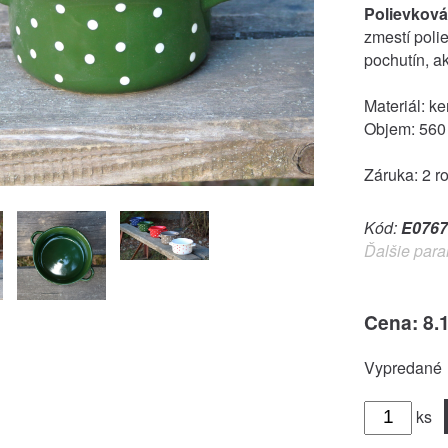
Polievková
zmestí polie
pochutín, a
Materiál: k
Objem: 560
Záruka: 2 r
Kód:
E0767
Ďalšie para
Cena: 8.
Vypredané
ks