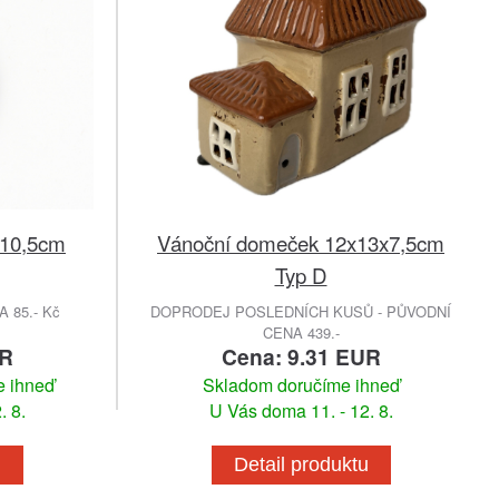
a 10,5cm
Vánoční domeček 12x13x7,5cm
Typ D
 85.- Kč
DOPRODEJ POSLEDNÍCH KUSŮ - PŮVODNÍ
CENA 439.-
UR
Cena: 9.31 EUR
e ihneď
Skladom doručíme ihneď
. 8.
U Vás doma 11. - 12. 8.
u
Detail produktu