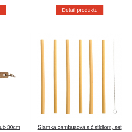
u
Detail produktu
 dub 30cm
Slamka bambusová s čistidlom, set