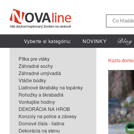
Vyberte si kategóriu:
NOVINKY
Pítka pre vtáky
Kúzlo domo
Záhradné sochy
Záhradné umývadlá
Vtáčie búdky
Liatinové škrabáky na topánky
Rohožky a škrabadlá
Vonkajšie hodiny
DEKORÁCIA NA HROB
Konzoly na police a závesy
Domové čísla - liatina
Dekorácia na stenu