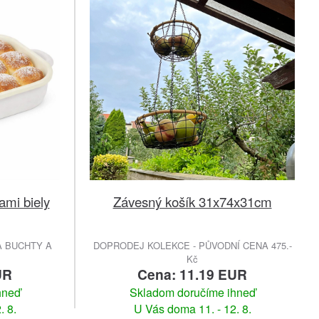
ami biely
Závesný košík 31x74x31cm
A BUCHTY A
DOPRODEJ KOLEKCE - PŮVODNÍ CENA 475.-
Kč
UR
Cena: 11.19 EUR
hneď
Skladom doručíme ihneď
. 8.
U Vás doma 11. - 12. 8.