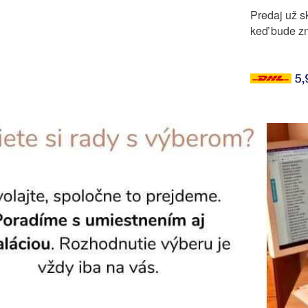
Predaj už sk
keď bude zn