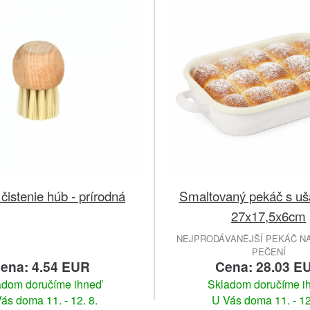
čistenie húb - prírodná
Smaltovaný pekáč s uš
27x17,5x6cm
NEJPRODÁVANĚJŠÍ PEKÁČ N
PEČENÍ
ena: 4.54 EUR
Cena: 28.03 E
adom doručíme ihneď
Skladom doručíme i
ás doma 11. - 12. 8.
U Vás doma 11. - 12