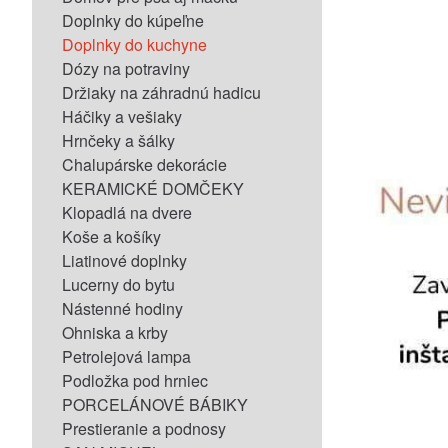
Doplnky do kúpeľne
Doplnky do kuchyne
Dózy na potraviny
Držiaky na záhradnú hadicu
Háčiky a vešiaky
Hrnčeky a šálky
Chalupárske dekorácie
KERAMICKÉ DOMČEKY
Klopadlá na dvere
Koše a košíky
Liatinové doplnky
Lucerny do bytu
Nástenné hodiny
Ohniska a krby
Petrolejová lampa
Podložka pod hrniec
PORCELÁNOVÉ BÁBIKY
Prestieranie a podnosy