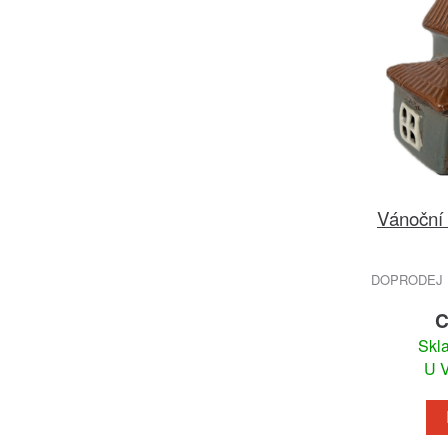
Vánoční
DOPRODEJ 
C
Skl
U V