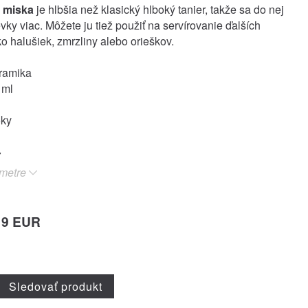
 miska
je hlbšia než klasický hlboký tanier, takže sa do nej
vky viac. Môžete ju tiež použiť na servírovanie ďalších
ko halušiek, zmrzliny alebo orieškov.
eramika
 ml
oky
metre
19 EUR
Sledovať produkt