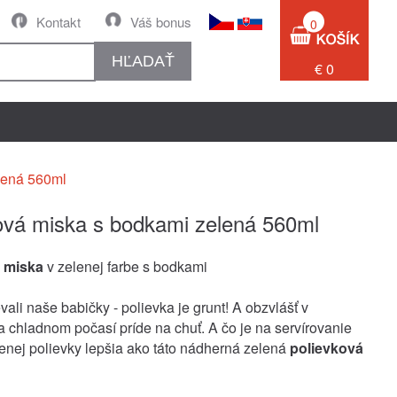
Kontakt
Váš bonus
0
HĽADAŤ
€ 0
lená 560ml
ová miska s bodkami zelená 560ml
 miska
v zelenej farbe s bodkami
ali naše babičky - polievka je grunt! A obzvlášť v
 chladnom počasí príde na chuť. A čo je na servírovanie
enej polievky lepšia ako táto nádherná zelená
polievková