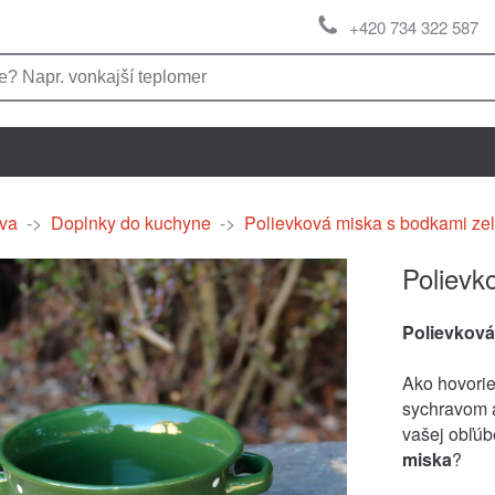
+420 734 322 587
va
->
Doplnky do kuchyne
->
Polievková miska s bodkami ze
Polievk
Polievková
Ako hovoriev
sychravom a
vašej obľúb
miska
?