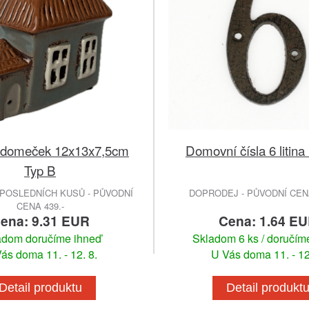
 domeček 12x13x7,5cm
Domovní čísla 6 litin
Typ B
POSLEDNÍCH KUSŮ - PŮVODNÍ
DOPRODEJ - PŮVODNÍ CENA
CENA 439.-
ena: 9.31 EUR
Cena: 1.64 E
adom doručíme ihneď
Skladom 6 ks / doručím
ás doma 11. - 12. 8.
U Vás doma 11. - 12
Detail produktu
Detail produkt