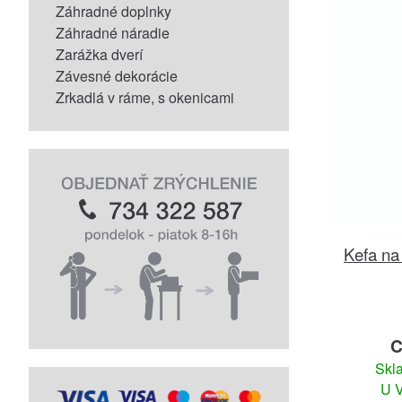
Záhradné doplnky
Záhradné náradie
Zarážka dverí
Závesné dekorácie
Zrkadlá v ráme, s okenicami
Kefa na 
C
Skl
U V