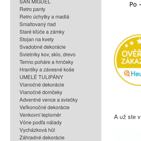
SAN MIGUEL
Retro panty
Retro úchytky a madlá
Smaltovaný riad
Staré kľúče a zámky
Stojan na kvety
Svadobné dekorácie
Svietniky kov, sklo, drevo
Termo poháre a hrnčeky
Hrantíky a závesné koše
UMELÉ TULIPÁNY
Vianočné dekorácie
Vianočné domčeky
Adventné vence a sviečky
Veľkonočné dekorácie
Venkovní teploměr
A už ste vi
Vône podľa nálady
Vycházková hůl
Záhradné dekorácie