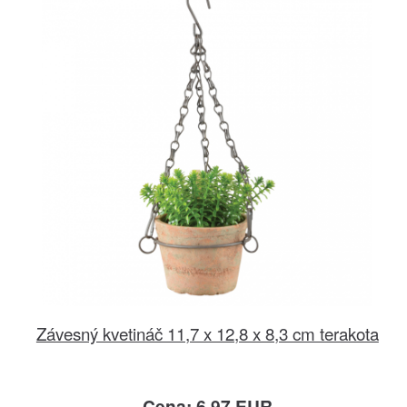
Závesný kvetináč 11,7 x 12,8 x 8,3 cm terakota
Cena: 6.97 EUR