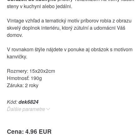
steny v kuchyni alebo jedálni.
Vintage vzhľad a tematický motív príborov robia z obrazu
skvelý doplnok interiéru, ktorý zútulní a udomácni Váš
domov.
V rovnakom štýle nájdete v ponuke aj obrázok s motívom
kanvičky.
Rozmery: 15x20x2cm
Hmotnosť: 190g
Záruka: 2 roky
Kód:
dek6824
Ďalšie parametre
Cena: 4.96 EUR