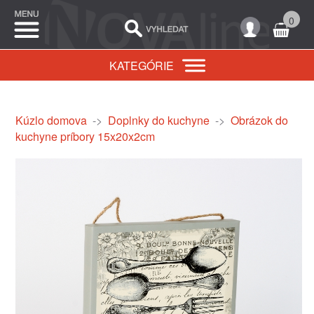
0
KATEGÓRIE
Kúzlo domova
->
Doplnky do kuchyne
->
Obrázok do
kuchyne príbory 15x20x2cm