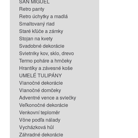
SAN MIGUEL
Retro panty
Retro úchytky a madlá
Smaltovaný riad
Staré kľúče a zámky
Stojan na kvety
Svadobné dekorácie
Svietniky kov, sklo, drevo
Termo poháre a hrnčeky
Hrantíky a závesné koše
UMELÉ TULIPÁNY
Vianočné dekorácie
Vianočné domčeky
Adventné vence a sviečky
Veľkonočné dekorácie
Venkovní teploměr
Vône podľa nálady
Vycházková hůl
Záhradné dekorácie