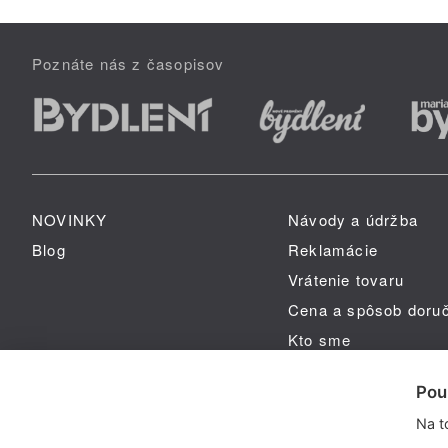
Poznáte nás z časopisov
NOVINKY
Návody a údržba
Blog
Reklamácie
Vrátenie tovaru
Cena a spôsob doru
Kto sme
GPSR
Pou
Na t