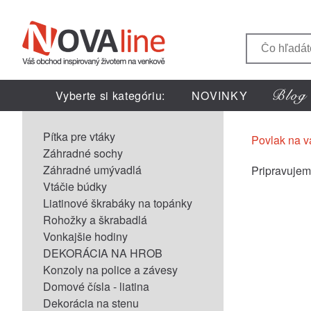
Vyberte si kategóriu:
NOVINKY
Pítka pre vtáky
Povlak na v
Záhradné sochy
Záhradné umývadlá
Pripravujeme
Vtáčie búdky
Liatinové škrabáky na topánky
Rohožky a škrabadlá
Vonkajšie hodiny
DEKORÁCIA NA HROB
Konzoly na police a závesy
Domové čísla - liatina
Dekorácia na stenu