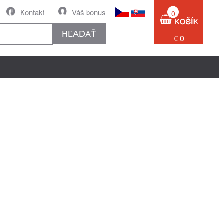
Kontakt
Váš bonus
0
HĽADAŤ
€ 0