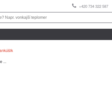
+420 734 322 587
ankúšik
 ...