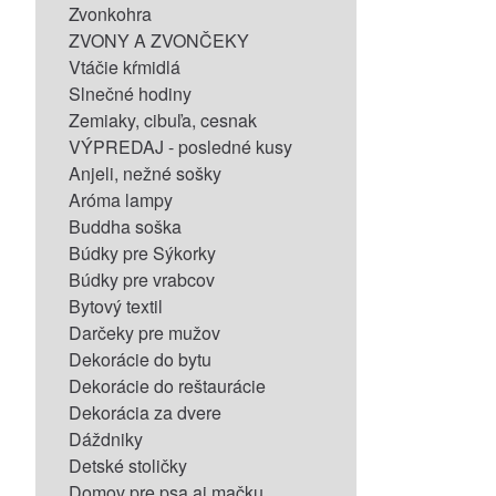
Zvonkohra
ZVONY A ZVONČEKY
Vtáčie kŕmidlá
Slnečné hodiny
Zemiaky, cibuľa, cesnak
VÝPREDAJ - posledné kusy
Anjeli, nežné sošky
Aróma lampy
Buddha soška
Búdky pre Sýkorky
Búdky pre vrabcov
Bytový textil
Darčeky pre mužov
Dekorácie do bytu
Dekorácie do reštaurácie
Dekorácia za dvere
Dáždniky
Detské stoličky
Domov pre psa aj mačku