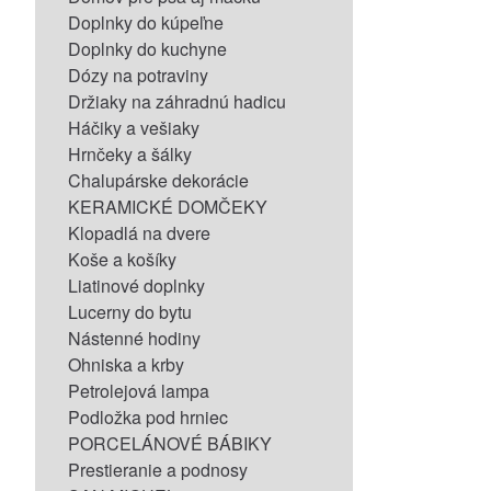
Doplnky do kúpeľne
Doplnky do kuchyne
Dózy na potraviny
Držiaky na záhradnú hadicu
Háčiky a vešiaky
Hrnčeky a šálky
Chalupárske dekorácie
KERAMICKÉ DOMČEKY
Klopadlá na dvere
Koše a košíky
Liatinové doplnky
Lucerny do bytu
Nástenné hodiny
Ohniska a krby
Petrolejová lampa
Podložka pod hrniec
PORCELÁNOVÉ BÁBIKY
Prestieranie a podnosy