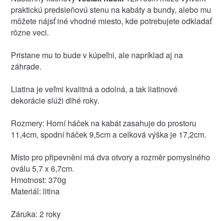
praktickú predsieňovú stenu na kabáty a bundy, alebo mu
môžete nájsť iné vhodné miesto, kde potrebujete odkladať
rôzne veci.
Pristane mu to bude v kúpeľni, ale napríklad aj na
záhrade.
Liatina je veľmi kvalitná a odolná, a tak liatinové
dekorácie slúži dlhé roky.
Rozmery: Horní háček na kabát zasahuje do prostoru
11,4cm, spodní háček 9,5cm a celková výška je 17,2cm.
Místo pro připevnění má dva otvory a rozměr pomyslného
oválu 5,7 x 6,7cm.
Hmotnost: 370g
Materiál: litina
Záruka: 2 roky