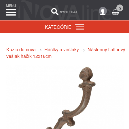
0
KATEGÓRIE
Kúzlo domova
->
Háčiky a vešiaky
->
Nástenný liatinový
vešiak háčik 12x16cm