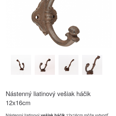
Nástenný liatinový vešiak háčik
12x16cm
Nástenný liatinový
vešiak háčik
12x16cm môže vytvoriť