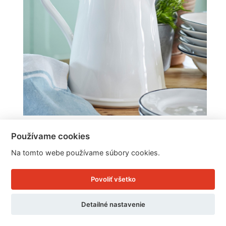
Kanvice na čaj BEJA 2,18l
Používame cookies
Na tomto webe používame súbory cookies.
Cena: 46.75 EUR
Povoliť všetko
Skladom doručíme ihneď
U Vás doma 12. - 13. 8.
Detailné nastavenie
Detail produktu