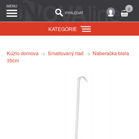
0
KATEGÓRIE
Kúzlo domova
->
Smaltovaný riad
->
Naberačka biela
35cm