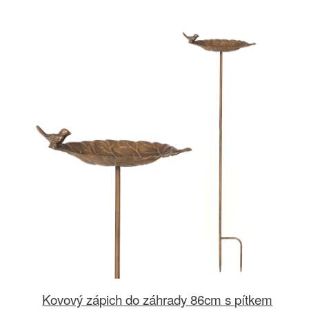
Kovový zápich do záhrady 86cm s pítkem