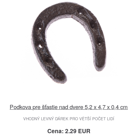
Podkova pre šťastie nad dvere 5,2 x 4,7 x 0,4 cm
VHODNÝ LEVNÝ DÁREK PRO VĚTŠÍ POČET LIDÍ
Cena: 2.29 EUR