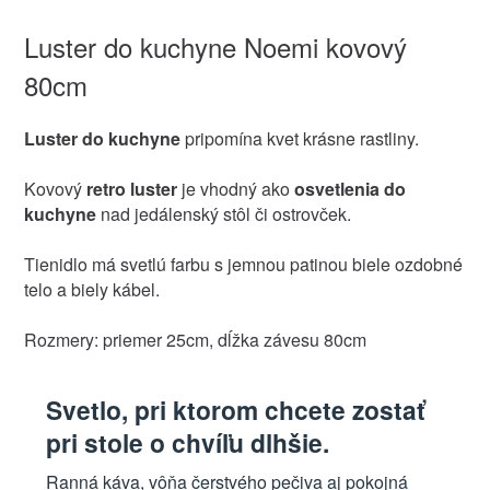
Luster do kuchyne Noemi kovový
80cm
Luster do kuchyne
pripomína kvet krásne rastliny.
Kovový
retro luster
je vhodný ako
osvetlenia do
kuchyne
nad jedálenský stôl či ostrovček.
Tienidlo má svetlú farbu s jemnou patinou biele ozdobné
telo a biely kábel.
Rozmery: priemer 25cm, dĺžka závesu 80cm
Svetlo, pri ktorom chcete zostať
pri stole o chvíľu dlhšie.
Ranná káva, vôňa čerstvého pečiva aj pokojná