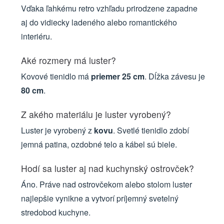
Vďaka ľahkému retro vzhľadu prirodzene zapadne
aj do vidiecky ladeného alebo romantického
interiéru.
Aké rozmery má luster?
Kovové tienidlo má
priemer 25 cm
. Dĺžka závesu je
80 cm
.
Z akého materiálu je luster vyrobený?
Luster je vyrobený z
kovu
. Svetlé tienidlo zdobí
jemná patina, ozdobné telo a kábel sú biele.
Hodí sa luster aj nad kuchynský ostrovček?
Áno. Práve nad ostrovčekom alebo stolom luster
najlepšie vynikne a vytvorí príjemný svetelný
stredobod kuchyne.