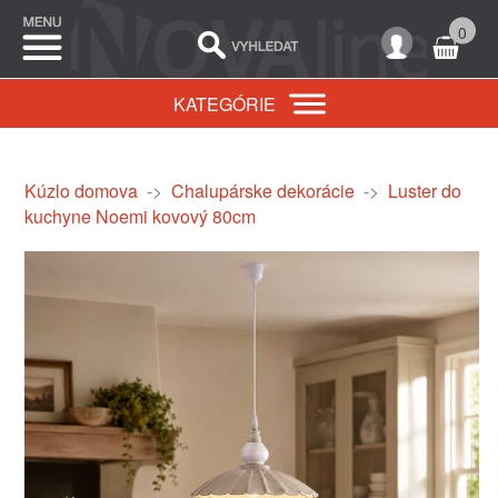
0
KATEGÓRIE
Kúzlo domova
->
Chalupárske dekorácie
->
Luster do
kuchyne Noemi kovový 80cm