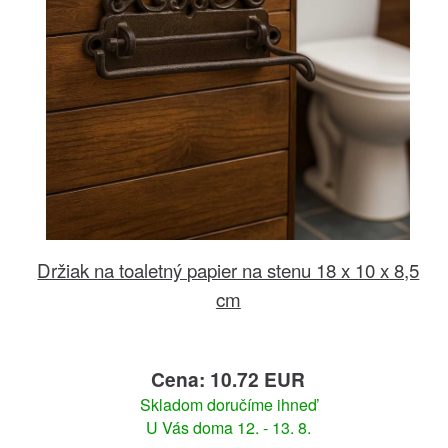
Držiak na toaletný papier na stenu 18 x 10 x 8,5
cm
Cena: 10.72 EUR
Skladom doručíme ihneď
U Vás doma 12. - 13. 8.