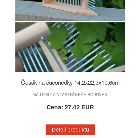
Česák na čučoriedky 14,2x22,3x10,6cm
NA RYBÍZ A VLASTNÍ KEŘE BORŮVEK
Cena: 27.42 EUR
Detail produktu