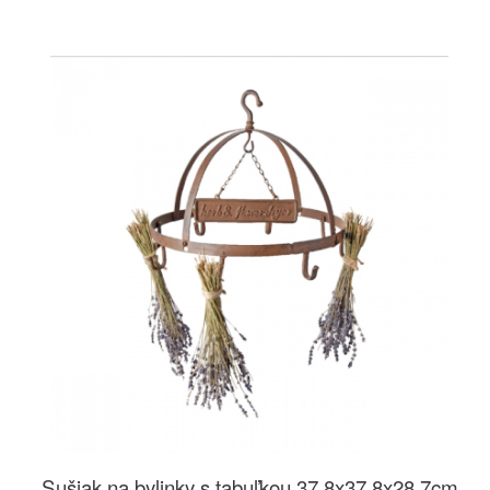
Sušiak na bylinky s tabuľkou 37,8x37,8x28,7cm