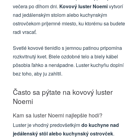
večera po dlhom dni.
Kovový luster Noemi
vytvorí
nad jedálenským stolom alebo kuchynským
ostrovčekom príjemné miesto, ku ktorému sa budete
radi vracať.
Svetlé kovové tienidlo s jemnou patinou pripomína
rozkvitnutý kvet. Biele ozdobné telo a biely kábel
pôsobia ľahko a nenápadne. Luster kuchyňu doplní
bez toho, aby ju zahltil.
Často sa pýtate na kovový luster
Noemi
Kam sa luster Noemi najlepšie hodí?
Luster je vhodný predovšetkým
do kuchyne nad
jedálenský stôl alebo kuchynský ostrovček
.