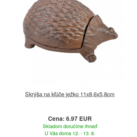
Skrýša na kľúče ježko 11x8,6x5,8cm
Cena: 6.97 EUR
Skladom doručíme ihneď
U Vás doma 12. - 13. 8.