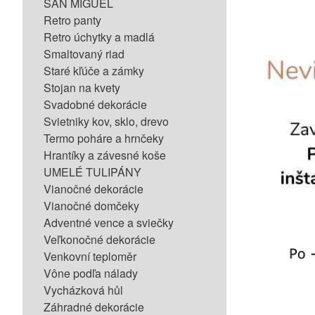
SAN MIGUEL
Retro panty
Retro úchytky a madlá
Smaltovaný riad
Staré kľúče a zámky
Stojan na kvety
Svadobné dekorácie
Svietniky kov, sklo, drevo
Termo poháre a hrnčeky
Hrantíky a závesné koše
UMELÉ TULIPÁNY
Vianočné dekorácie
Vianočné domčeky
Adventné vence a sviečky
Veľkonočné dekorácie
Venkovní teploměr
Vône podľa nálady
Vycházková hůl
Záhradné dekorácie