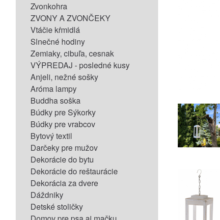
Zvonkohra
ZVONY A ZVONČEKY
Vtáčie kŕmidlá
Slnečné hodiny
Zemiaky, cibuľa, cesnak
VÝPREDAJ - posledné kusy
Anjeli, nežné sošky
Aróma lampy
Buddha soška
Búdky pre Sýkorky
Búdky pre vrabcov
Bytový textil
Darčeky pre mužov
Dekorácie do bytu
Dekorácie do reštaurácie
Dekorácia za dvere
Dáždniky
Detské stoličky
Domov pre psa aj mačku