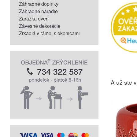
Záhradné doplnky
Záhradné náradie
Zarážka dverí
Závesné dekorácie
Zrkadlá v ráme, s okenicami
A už ste vi