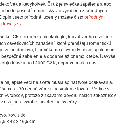
dekoľvek a kedykoľvek. Či už je sviečka zapálená alebo
sign bude pôsobiť romanticky. Je vyrobená z prírodných
Doplniť tieto prírodné lucerny môžete čisto
prírodnými
 dreva >>>
.
 všetko! Okrem dôrazu na ekológiu, inovatívneho dizajnu a
šich osvetľovacích zariadení, ktoré prenášajú romantickú
o tvojho domova, ti ponúkame aj výhody našej spoločnosti.
bezpečné zabalenie a dodanie až priamo k tebe. Navyše,
íš objednávku nad 2000 CZK, dopravu máš u nás
 najlepšie veci na svete musia spĺňať tvoje očakávania.
inášame aj 30 dennú záruku na vrátenie tovaru. Veríme v
ich výrobkov, pretože získavame dôveru našich zákazníkov
 v dizajne a výrobe lucerien na sviečky.
evo, kov, sklo
,5 x 43 x 16,5 cm