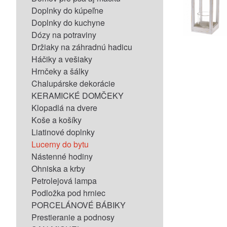
Doplnky do kúpeľne
Doplnky do kuchyne
Dózy na potraviny
Držiaky na záhradnú hadicu
Háčiky a vešiaky
Hrnčeky a šálky
Chalupárske dekorácie
KERAMICKÉ DOMČEKY
Klopadlá na dvere
Koše a košíky
Liatinové doplnky
Lucerny do bytu
Nástenné hodiny
Ohniska a krby
Petrolejová lampa
Podložka pod hrniec
PORCELÁNOVÉ BÁBIKY
Prestieranie a podnosy