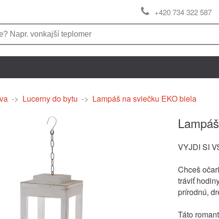
+420 734 322 587
va
->
Lucerny do bytu
->
Lampáš na sviečku EKO biela
Lampáš 
VYJDI SI 
Chceš očari
tráviť hodin
prírodnú, d
Táto romant