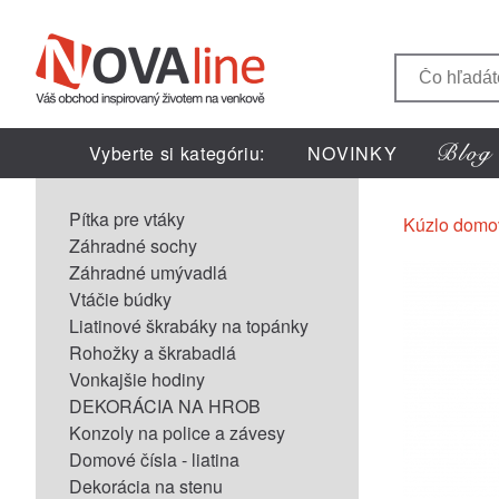
Vyberte si kategóriu:
NOVINKY
Pítka pre vtáky
Kúzlo domo
Záhradné sochy
Záhradné umývadlá
Vtáčie búdky
Liatinové škrabáky na topánky
Rohožky a škrabadlá
Vonkajšie hodiny
DEKORÁCIA NA HROB
Konzoly na police a závesy
Domové čísla - liatina
Dekorácia na stenu