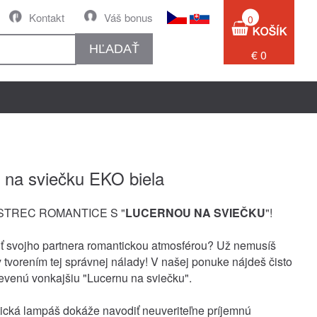
Kontakt
Váš bonus
0
HĽADAŤ
€ 0
na sviečku EKO biela
VSTREC ROMANTICE S "
LUCERNOU NA SVIEČKU
"!
ť svojho partnera romantickou atmosférou? Už nemusíš
y tvorením tej správnej nálady! V našej ponuke nájdeš čisto
revenú vonkajšiu "Lucernu na sviečku".
ická lampáš dokáže navodiť neuveriteľne príjemnú