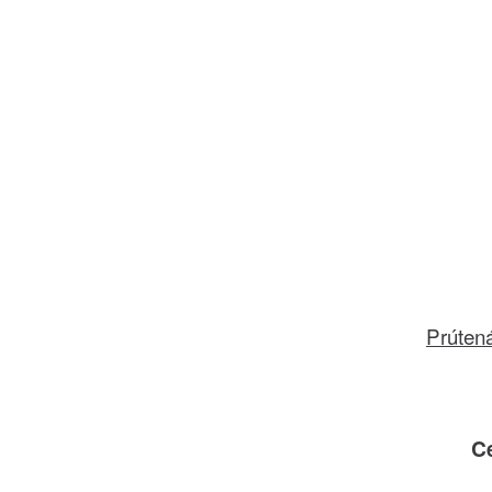
Prúten
C