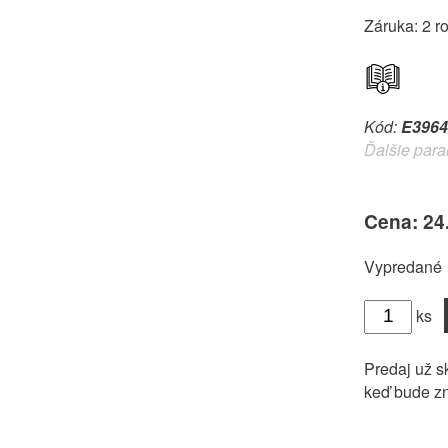
Záruka: 2 r
Kód:
E3964
Ďalšie para
Cena: 24
Vypredané
ks
Predaj už sk
keď bude zn