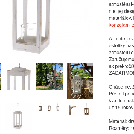
atmosféru k
nie, jej de
materiálov. 
konzolami z
A to nie je
estetiky na
atmosféru d
Zaručujeme 
ak prekroč
ZADARMO!
Chápeme, že
Preto ti pr
kvalitu naš
už 15 rokov
Materiál: dr
Rozměry: 16