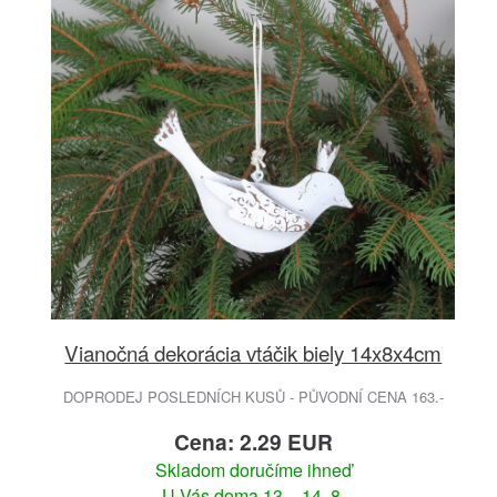
Vianočná dekorácia vtáčik biely 14x8x4cm
DOPRODEJ POSLEDNÍCH KUSŮ - PŮVODNÍ CENA 163.-
Cena: 2.29 EUR
Skladom doručíme ihneď
U Vás doma 13. - 14. 8.