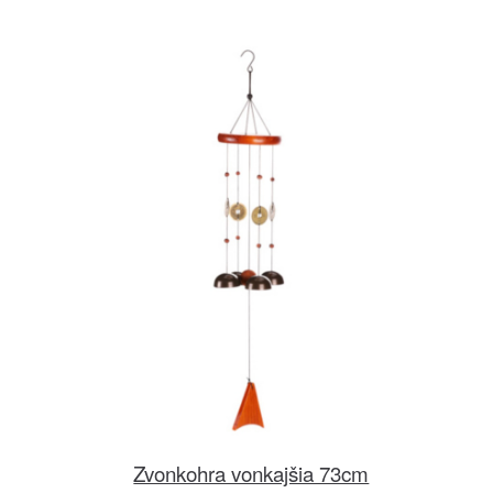
Zvonkohra vonkajšia 73cm