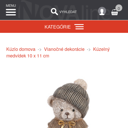
0
KATEGÓRIE
Kúzlo domova
->
Vianočné dekorácie
->
Kúzelný
medvídek 10 x 11 cm