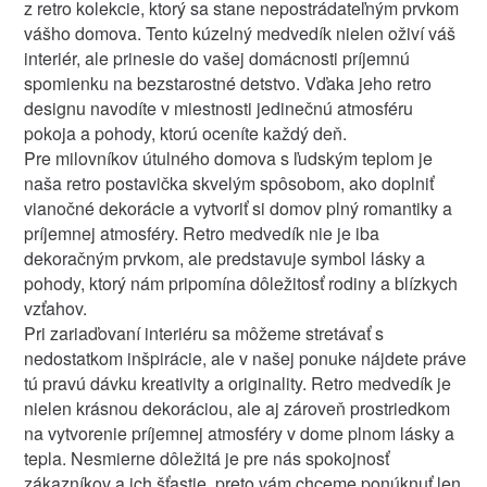
z retro kolekcie, ktorý sa stane nepostrádateľným prvkom
vášho domova. Tento kúzelný medvedík nielen oživí váš
interiér, ale prinesie do vašej domácnosti príjemnú
spomienku na bezstarostné detstvo. Vďaka jeho retro
designu navodíte v miestnosti jedinečnú atmosféru
pokoja a pohody, ktorú oceníte každý deň.
Pre milovníkov útulného domova s ​​ľudským teplom je
naša retro postavička skvelým spôsobom, ako doplniť
vianočné dekorácie a vytvoriť si domov plný romantiky a
príjemnej atmosféry. Retro medvedík nie je iba
dekoračným prvkom, ale predstavuje symbol lásky a
pohody, ktorý nám pripomína dôležitosť rodiny a blízkych
vzťahov.
Pri zariaďovaní interiéru sa môžeme stretávať s
nedostatkom inšpirácie, ale v našej ponuke nájdete práve
tú pravú dávku kreativity a originality. Retro medvedík je
nielen krásnou dekoráciou, ale aj zároveň prostriedkom
na vytvorenie príjemnej atmosféry v dome plnom lásky a
tepla. Nesmierne dôležitá je pre nás spokojnosť
zákazníkov a ich šťastie, preto vám chceme ponúknuť len