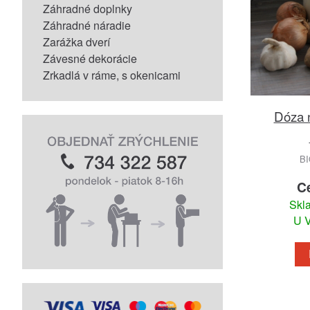
Záhradné doplnky
Záhradné náradie
Zarážka dverí
Závesné dekorácie
Zrkadlá v ráme, s okenicami
Dóza 
B
C
Skl
U V