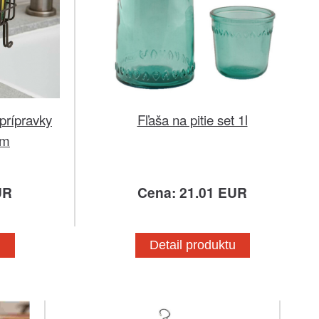
prípravky
Fľaša na pitie set 1l
cm
UR
Cena: 21.01 EUR
u
Detail produktu