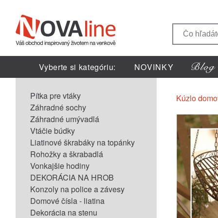
Vyberte si kategóriu:
NOVINKY
Pítka pre vtáky
Kúzlo domo
Záhradné sochy
Záhradné umývadlá
Vtáčie búdky
Liatinové škrabáky na topánky
Rohožky a škrabadlá
Vonkajšie hodiny
DEKORÁCIA NA HROB
Konzoly na police a závesy
Domové čísla - liatina
Dekorácia na stenu