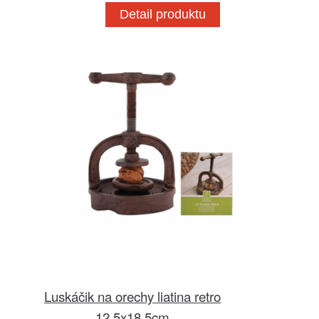
Detail produktu
Luskáčik na orechy liatina retro
12,5x18,5cm