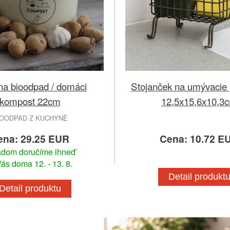
na bioodpad / domáci
Stojanček na umývacie 
kompost 22cm
12,5x15,6x10,3
IOODPAD Z KUCHYNĚ
ena: 29.25 EUR
Cena: 10.72 E
adom doručíme ihneď
ás doma 12. - 13. 8.
Detail produkt
Detail produktu