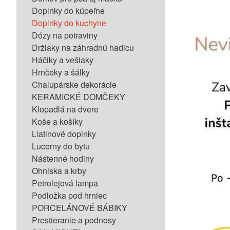
Doplnky do kúpeľne
Doplnky do kuchyne
Dózy na potraviny
Držiaky na záhradnú hadicu
Háčiky a vešiaky
Hrnčeky a šálky
Chalupárske dekorácie
KERAMICKÉ DOMČEKY
Klopadlá na dvere
Koše a košíky
Liatinové doplnky
Lucerny do bytu
Nástenné hodiny
Ohniska a krby
Petrolejová lampa
Podložka pod hrniec
PORCELÁNOVÉ BÁBIKY
Prestieranie a podnosy