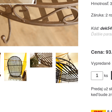
Hmotnosť: 
Záruka: 2 r
Kód:
dek54
Ďalšie para
Cena: 93
Vypredané
ks
Predaj už sk
keď bude zn