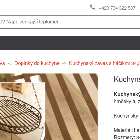
+420 734 322 587
va
->
Doplnky do kuchyne
->
Kuchynský záves s háčikmi 84
Kuchyns
Kuchynský
hrnčeky aj 
Kuchynský l
Materiál: lia
Rozmery: 8