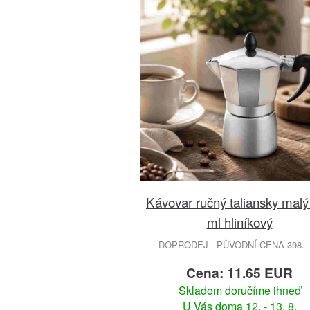
Kávovar ručný taliansky malý
ml hliníkový
DOPRODEJ - PŮVODNÍ CENA 398.-
Cena: 11.65 EUR
Skladom doručíme ihneď
U Vás doma 12. - 13. 8.