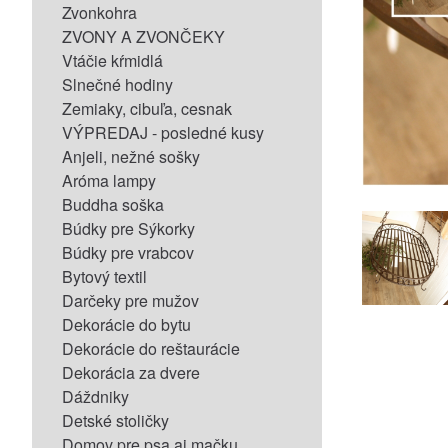
Zvonkohra
ZVONY A ZVONČEKY
Vtáčie kŕmidlá
Slnečné hodiny
Zemiaky, cibuľa, cesnak
VÝPREDAJ - posledné kusy
Anjeli, nežné sošky
Aróma lampy
Buddha soška
Búdky pre Sýkorky
Búdky pre vrabcov
Bytový textil
Darčeky pre mužov
Dekorácie do bytu
Dekorácie do reštaurácie
Dekorácia za dvere
Dáždniky
Detské stoličky
Domov pre psa aj mačku