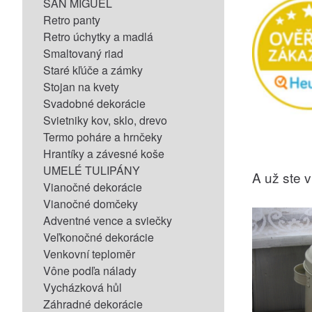
SAN MIGUEL
Retro panty
Retro úchytky a madlá
Smaltovaný riad
Staré kľúče a zámky
Stojan na kvety
Svadobné dekorácie
Svietniky kov, sklo, drevo
Termo poháre a hrnčeky
Hrantíky a závesné koše
UMELÉ TULIPÁNY
A už ste vi
Vianočné dekorácie
Vianočné domčeky
Adventné vence a sviečky
Veľkonočné dekorácie
Venkovní teploměr
Vône podľa nálady
Vycházková hůl
Záhradné dekorácie