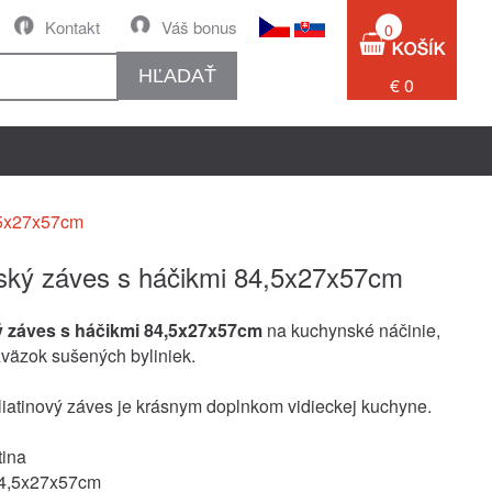
Kontakt
Váš bonus
0
HĽADAŤ
€ 0
,5x27x57cm
ký záves s háčikmi 84,5x27x57cm
 záves s háčikmi 84,5x27x57cm
na kuchynské náčinie,
zväzok sušených byliniek.
iatinový záves je krásnym doplnkom vidieckej kuchyne.
tina
4,5x27x57cm