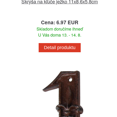
Skrýša na kľúče ježko 11x8,6x5,8cm
Cena: 6.97 EUR
Skladom doručíme ihneď
U Vás doma 13. - 14. 8.
Detail produktu