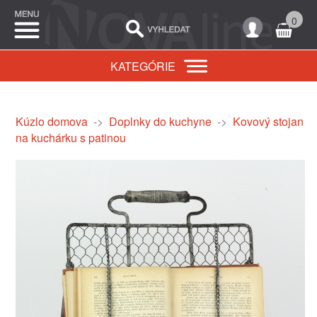
0
KATEGÓRIE
Kúzlo domova
->
Doplnky do kuchyne
->
Kovový stojan
na kuchárku s patinou