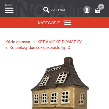
0
KATEGÓRIE
Kúzlo domova
->
KERAMICKÉ DOMČEKY
-
>
Keramický domček dekorácie typ C