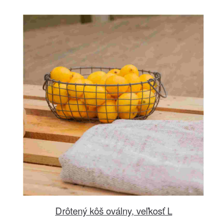
Drôtený kôš oválny, veľkosť L