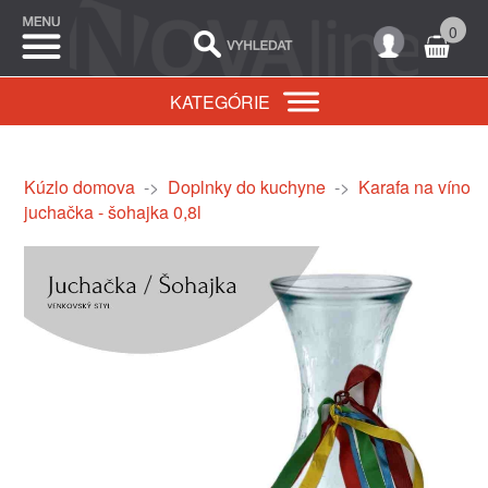
0
KATEGÓRIE
Kúzlo domova
->
Doplnky do kuchyne
->
Karafa na víno
juchačka - šohajka 0,8l