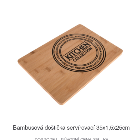
Bambusová doštička servírovací 35x1,5x25cm
DOPRODEJ - PŮVODNÍ CENA 235.- Kč