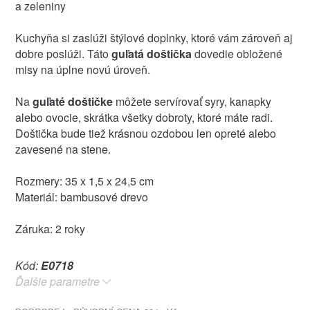
a zeleniny
Kuchyňa si zaslúži štýlové doplnky, ktoré vám zároveň aj
dobre poslúži. Táto
guľatá doštička
dovedie obložené
misy na úplne novú úroveň.
Na
guľaté doštičke
môžete servírovať syry, kanapky
alebo ovocie, skrátka všetky dobroty, ktoré máte radi.
Doštička bude tiež krásnou ozdobou len opreté alebo
zavesené na stene.
Rozmery: 35 x 1,5 x 24,5 cm
Materiál: bambusové drevo
Záruka: 2 roky
Kód:
E0718
Ďalšie parametre