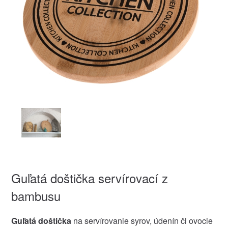
Guľatá doštička servírovací z
bambusu
Guľatá doštička
na servírovanie syrov, údenín či ovocie