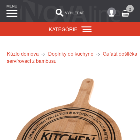
0
KATEGÓRIE
Kúzlo domova
->
Doplnky do kuchyne
->
Guľatá doštička
servírovací z bambusu