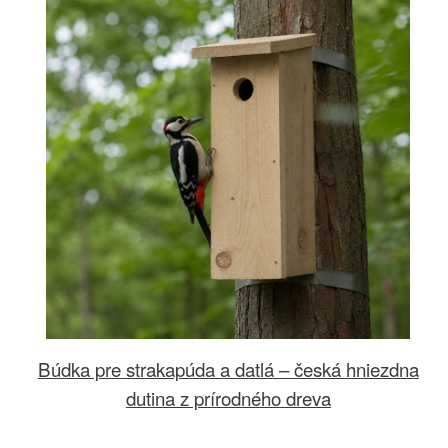
Búdka pre strakapúda a datlá – česká hniezdna
dutina z prírodného dreva