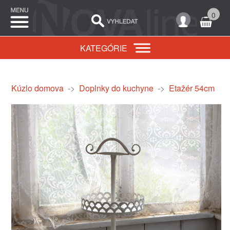
0
KATEGÓRIE
Kúzlo domova
->
Doplnky do kuchyne
->
Etažér 54cm