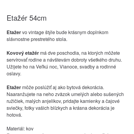
Etažér 54cm
Etažer
vo vintage štýle bude krásnym doplnkom
slávnostne prestretého stola.
Kovový etažér
má dve poschodia, na ktorých môžete
servírovať rodine a návštevám dobroty všetkého druhu.
Užijete ho na Veľkú noc, Vianoce, svadby a rodinné
oslavy.
Etažer
môže poslúžiť aj ako bytová dekorácia.
Naaranžujete na neho zväzok umelých alebo sušených
ružičiek, malých anjelikov, pridajte kamienky a čajové
sviečky, fotky vašich blízkych a krásna dekorácia je
hotová.
Materiál: kov