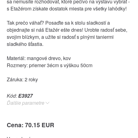
sa nemusíte rozhodovať, ktoré pečivo na výstavu vybrať -
s Etažérom získate dostatok miesta pre všetky lahôdky!
Tak prečo váhať? Posaďte sa k stolu sladkostí a
objednajte si náš Etažér ešte dnes! Urobte radosť sebe,
svojim blízkym, a užite si radosť s plnými taniermi
sladkého šťastia.
Materiál: mangové drevo, kov
Rozmery: priemer 3écm s výškou 50cm
Záruka: 2 roky
Kód:
E3927
Ďalšie parametre
Cena: 70.15 EUR