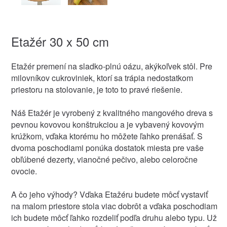
Etažér 30 x 50 cm
Etažér premení na sladko-plnú oázu, akýkoľvek stôl. Pre
milovníkov cukroviniek, ktorí sa trápia nedostatkom
priestoru na stolovanie, je toto to pravé riešenie.
Náš Etažér je vyrobený z kvalitného mangového dreva s
pevnou kovovou konštrukciou a je vybavený kovovým
krúžkom, vďaka ktorému ho môžete ľahko prenášať. S
dvoma poschodiami ponúka dostatok miesta pre vaše
obľúbené dezerty, vianočné pečivo, alebo celoročne
ovocie.
A čo jeho výhody? Vďaka Etažéru budete môcť vystaviť
na malom priestore stola viac dobrôt a vďaka poschodiam
ich budete môcť ľahko rozdeliť podľa druhu alebo typu. Už