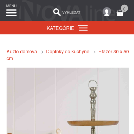
0
KATEGÓRIE
Kúzlo domova
->
Doplnky do kuchyne
->
Etažér 30 x 50
cm