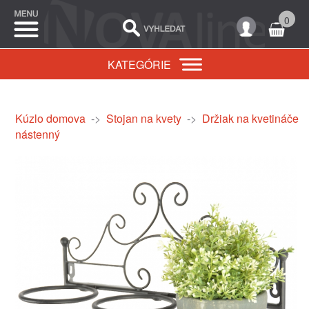
0
KATEGÓRIE
Kúzlo domova
->
Stojan na kvety
->
Držiak na kvetináče
nástenný