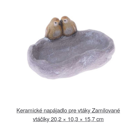
Keramické napájadlo pre vtáky Zamilované
vtáčiky 20,2 × 10,3 × 15,7 cm