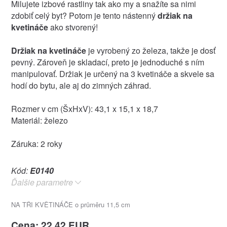
Milujete izbové rastliny tak ako my a snažíte sa nimi
zdobiť celý byt? Potom je tento nástenný
držiak na
kvetináče
ako stvorený!
Držiak na kvetináče
je vyrobený zo železa, takže je dosť
pevný. Zároveň je skladací, preto je jednoduché s ním
manipulovať. Držiak je určený na 3 kvetináče a skvele sa
hodí do bytu, ale aj do zimných záhrad.
Rozmer v cm (ŠxHxV): 43,1 x 15,1 x 18,7
Materiál: železo
Záruka: 2 roky
Kód:
E0140
Ďalšie parametre
NA TŘI KVĚTINÁČE o průměru 11,5 cm
Cena: 22.42 EUR