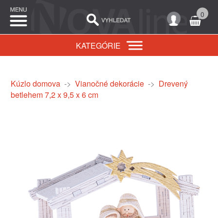
0
KATEGÓRIE
Kúzlo domova
->
Vianočné dekorácie
->
Drevený
betlehem 7,2 x 9,5 x 6 cm