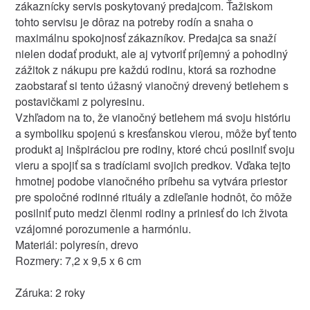
zákaznícky servis poskytovaný predajcom. Ťažiskom
tohto servisu je dôraz na potreby rodín a snaha o
maximálnu spokojnosť zákazníkov. Predajca sa snaží
nielen dodať produkt, ale aj vytvoriť príjemný a pohodlný
zážitok z nákupu pre každú rodinu, ktorá sa rozhodne
zaobstarať si tento úžasný vianočný drevený betlehem s
postavičkami z polyresinu.
Vzhľadom na to, že vianočný betlehem má svoju históriu
a symboliku spojenú s kresťanskou vierou, môže byť tento
produkt aj inšpiráciou pre rodiny, ktoré chcú posilniť svoju
vieru a spojiť sa s tradíciami svojich predkov. Vďaka tejto
hmotnej podobe vianočného príbehu sa vytvára priestor
pre spoločné rodinné rituály a zdieľanie hodnôt, čo môže
posilniť puto medzi členmi rodiny a priniesť do ich života
vzájomné porozumenie a harmóniu.
Materiál: polyresín, drevo
Rozmery: 7,2 x 9,5 x 6 cm
Záruka: 2 roky