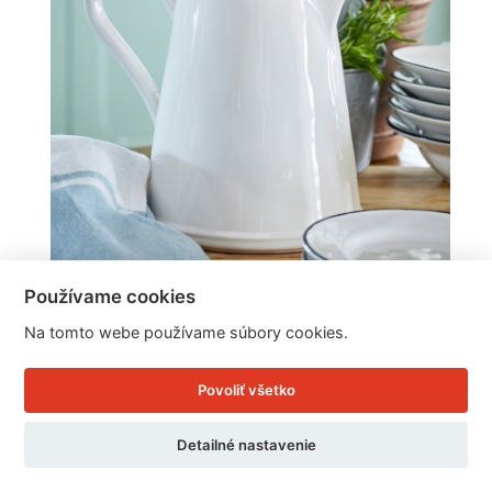
Používame cookies
Kanvice na čaj BEJA 2,18l
Na tomto webe používame súbory cookies.
Cena: 46.75 EUR
Povoliť všetko
Skladom doručíme ihneď
U Vás doma 13. - 14. 8.
Detailné nastavenie