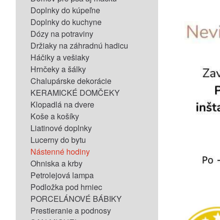
Doplnky do kúpeľne
Doplnky do kuchyne
Dózy na potraviny
Držiaky na záhradnú hadicu
Háčiky a vešiaky
Hrnčeky a šálky
Chalupárske dekorácie
KERAMICKÉ DOMČEKY
Klopadlá na dvere
Koše a košíky
Liatinové doplnky
Lucerny do bytu
Nástenné hodiny
Ohniska a krby
Petrolejová lampa
Podložka pod hrniec
PORCELÁNOVÉ BÁBIKY
Prestieranie a podnosy