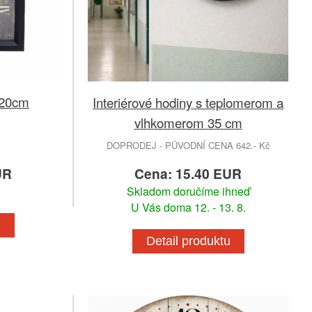
x20cm
Interiérové ​​hodiny s teplomerom a
vlhkomerom 35 cm
DOPRODEJ - PŮVODNÍ CENA 642.- Kč
UR
Cena: 15.40 EUR
Skladom doručíme ihneď
U Vás doma 12. - 13. 8.
u
Detail produktu