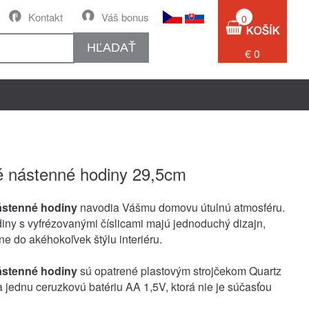
Kontakt
Váš bonus
0
HĽADAŤ
€ 0
 nástenné hodiny 29,5cm
ástenné hodiny
navodia Vášmu domovu útulnú atmosféru.
iny s vyfrézovanými číslicami majú jednoduchý dizajn,
ne do akéhokoľvek štýlu interiéru.
ástenné hodiny
sú opatrené plastovým strojčekom Quartz
a jednu ceruzkovú batériu AA 1,5V, ktorá nie je súčasťou