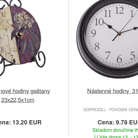
nové hodiny gaštany
Nástenné hodiny 3
23x22,5x1cm
DOPRODEJ - PŮVODNÍ CENA 
ena: 13.20 EUR
Cena: 9.78 E
Skladom doručíme i
U Vás doma 12. - 13