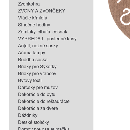
Zvonkohra
ZVONY A ZVONČEKY
Vtáčie kŕmidlá
Slnečné hodiny
Zemiaky, cibuľa, cesnak
VÝPREDAJ - posledné kusy
Anjeli, nežné sošky
Aróma lampy
Buddha soška
Búdky pre Sýkorky
Búdky pre vrabcov
Bytový textil
Darčeky pre mužov
Dekorácie do bytu
Dekorácie do reštaurácie
Dekorácia za dvere
Dáždniky
Detské stoličky
Domov pre psa aj mačku