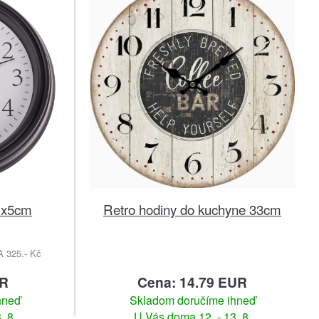
1x5cm
Retro hodiny do kuchyne 33cm
325.- Kč
UR
Cena: 14.79 EUR
hneď
Skladom doručíme ihneď
. 8.
U Vás doma 12. - 13. 8.