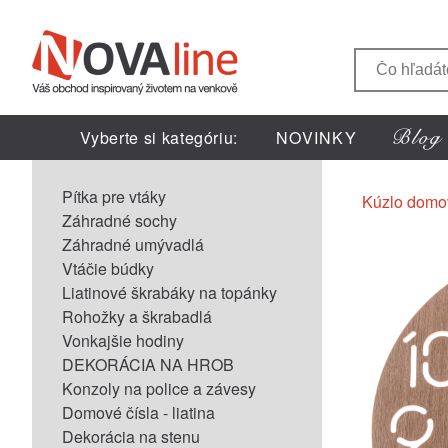
Vyberte si kategóriu:
NOVINKY
Pítka pre vtáky
Kúzlo domo
Záhradné sochy
Záhradné umývadlá
Vtáčie búdky
Liatinové škrabáky na topánky
Rohožky a škrabadlá
Vonkajšie hodiny
DEKORÁCIA NA HROB
Konzoly na police a závesy
Domové čísla - liatina
Dekorácia na stenu