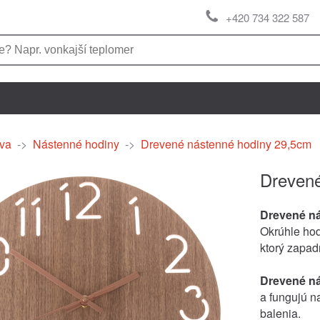
+420 734 322 587
va
->
Nástenné hodiny
->
Drevené nástenné hodiny 29,5cm
Drevené
Drevené n
Okrúhle hod
ktorý zapad
Drevené n
a fungujú n
balenia.