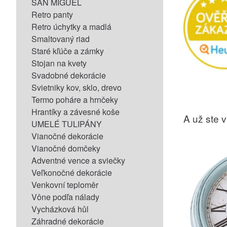
SAN MIGUEL
Retro panty
Retro úchytky a madlá
Smaltovaný riad
Staré kľúče a zámky
Stojan na kvety
Svadobné dekorácie
Svietniky kov, sklo, drevo
Termo poháre a hrnčeky
Hrantíky a závesné koše
A už ste vi
UMELÉ TULIPÁNY
Vianočné dekorácie
Vianočné domčeky
Adventné vence a sviečky
Veľkonočné dekorácie
Venkovní teploměr
Vône podľa nálady
Vycházková hůl
Záhradné dekorácie