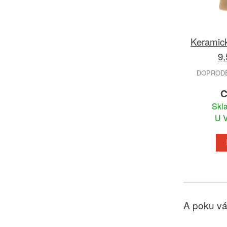
Keramic
9,
DOPRODEJ
C
Skl
U V
A poku vá