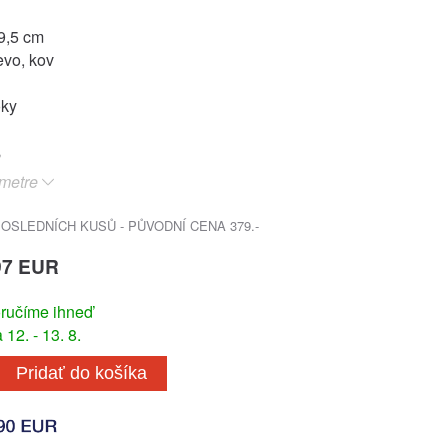
9,5 cm
evo, kov
oky
metre
SLEDNÍCH KUSŮ - PŮVODNÍ CENA 379.-
97 EUR
ručíme ihneď
12. - 13. 8.
Pridať do košíka