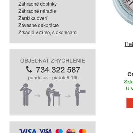
Záhradné doplnky
Záhradné náradie
Zarážka dverí
Závesné dekorácie
Zrkadlá v ráme, s okenicami
Ret
C
Skl
U V