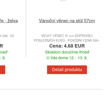
e - želva
Vánoční věnec na stůl 57cm
249.- Kč
VELKÝ VĚNEC 57 cm DOPRODEJ
POSLEDNÍCH KUSŮ - PŮVODNÍ CENA 529.-
UR
Cena: 4.68 EUR
hneď
Skladom doručíme ihneď
. 8.
U Vás doma 12. - 13. 8.
u
Detail produktu