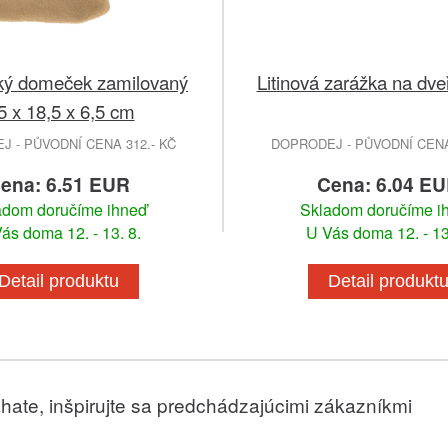
ký domeček zamilovaný
Litinová zarážka na dveř
5 x 18,5 x 6,5 cm
 - PŮVODNÍ CENA 312.- KČ
DOPRODEJ - PŮVODNÍ CENA 
ena: 6.51 EUR
Cena: 6.04 E
adom doručíme ihneď
Skladom doručíme i
ás doma 12. - 13. 8.
U Vás doma 12. - 13
Detail produktu
Detail produkt
hate, inšpirujte sa predchádzajúcimi zákazníkmi