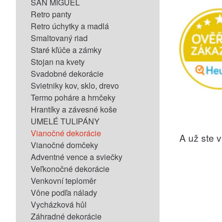
SAN MIGUEL
Retro panty
Retro úchytky a madlá
Smaltovaný riad
Staré kľúče a zámky
Stojan na kvety
Svadobné dekorácie
Svietniky kov, sklo, drevo
Termo poháre a hrnčeky
Hrantíky a závesné koše
UMELÉ TULIPÁNY
Vianočné dekorácie
A už ste vi
Vianočné domčeky
Adventné vence a sviečky
Veľkonočné dekorácie
Venkovní teploměr
Vône podľa nálady
Vycházková hůl
Záhradné dekorácie