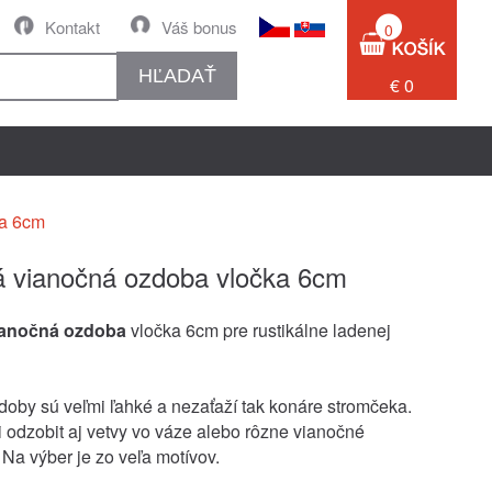
Kontakt
Váš bonus
0
HĽADAŤ
€ 0
ka 6cm
 vianočná ozdoba vločka 6cm
ianočná ozdoba
vločka 6cm pre rustikálne ladenej
oby sú veľmi ľahké a nezaťaží tak konáre stromčeka.
 odzobit aj vetvy vo váze alebo rôzne vianočné
Na výber je zo veľa motívov.