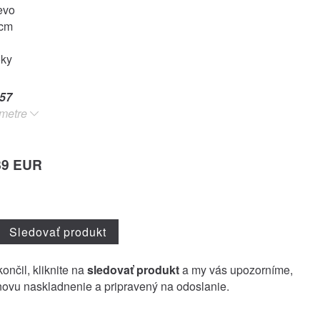
evo
6cm
oky
57
metre
89 EUR
Sledovať produkt
ončil, kliknite na
sledovať produkt
a my vás upozorníme,
ovu naskladnenie a pripravený na odoslanie.