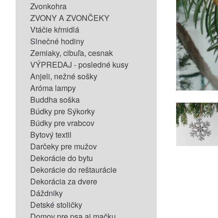
Zvonkohra
ZVONY A ZVONČEKY
Vtáčie kŕmidlá
Slnečné hodiny
Zemiaky, cibuľa, cesnak
VÝPREDAJ - posledné kusy
Anjeli, nežné sošky
Aróma lampy
Buddha soška
Búdky pre Sýkorky
Búdky pre vrabcov
Bytový textil
Darčeky pre mužov
Dekorácie do bytu
Dekorácie do reštaurácie
Dekorácia za dvere
Dáždniky
Detské stoličky
Domov pre psa aj mačku