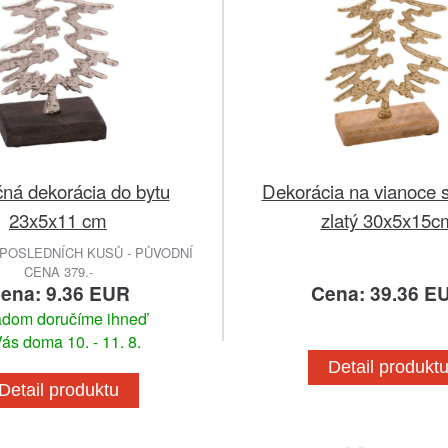
ná dekorácia do bytu
Dekorácia na vianoce 
23x5x11 cm
zlatý 30x5x15c
POSLEDNÍCH KUSŮ - PŮVODNÍ
CENA 379.-
ena: 9.36 EUR
Cena: 39.36 E
adom doručíme ihneď
ás doma 10. - 11. 8.
Detail produkt
Detail produktu