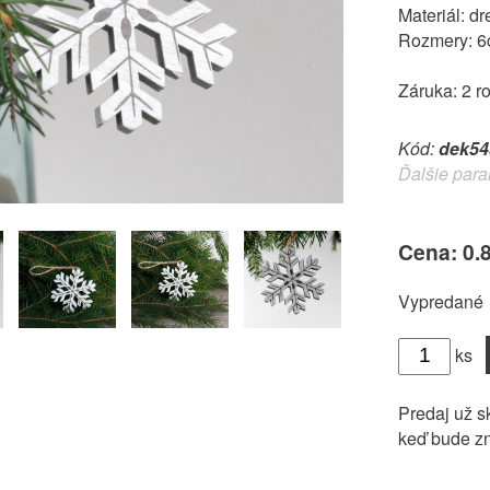
Materiál: dr
Rozmery: 
Záruka: 2 r
Kód:
dek54
Ďalšie para
Cena: 0.
Vypredané
ks
Predaj už sk
keď bude zn