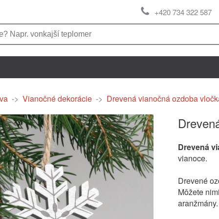
+420 734 322 587
va
->
Vianočné dekorácie
->
Drevená vianočná ozdoba vloč
Drevená
Drevená v
vianoce.
Drevené ozd
Môžete nimi
aranžmány. 