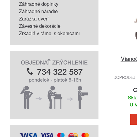
Záhradné doplnky
Záhradné náradie
Zarážka dverí
Závesné dekorácie
Zrkadlá v ráme, s okenicami
Vianoč
DOPRODEJ 
C
Skl
U V