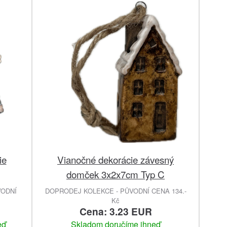
ie
Vianočné dekorácie závesný
domček 3x2x7cm Typ C
VODNÍ
DOPRODEJ KOLEKCE - PŮVODNÍ CENA 134.-
Kč
Cena: 3.23 EUR
eď
Skladom doručíme ihneď