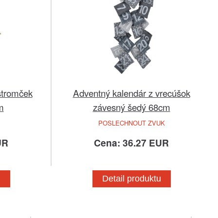
stromček
Adventný kalendár z vrecúšok
m
závesný šedý 68cm
POSLECHNOUT ZVUK
UR
Cena: 36.27 EUR
u
Detail produktu