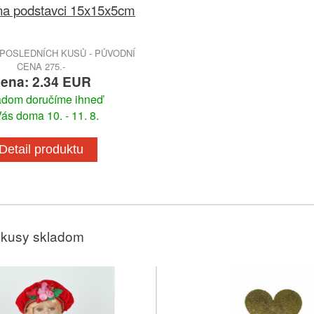
na podstavci 15x15x5cm
POSLEDNÍCH KUSŮ - PŮVODNÍ
CENA 275.-
ena: 2.34 EUR
adom doručíme ihneď
ás doma 10. - 11. 8.
Detail produktu
 kusy skladom