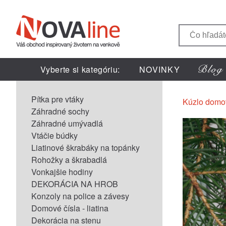
Vyberte si kategóriu:
NOVINKY
Pítka pre vtáky
Kúzlo domo
Záhradné sochy
Záhradné umývadlá
Vtáčie búdky
Liatinové škrabáky na topánky
Rohožky a škrabadlá
Vonkajšie hodiny
DEKORÁCIA NA HROB
Konzoly na police a závesy
Domové čísla - liatina
Dekorácia na stenu