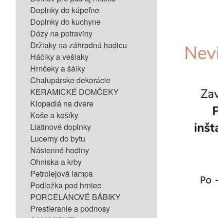
Doplnky do kúpeľne
Doplnky do kuchyne
Dózy na potraviny
Držiaky na záhradnú hadicu
Háčiky a vešiaky
Hrnčeky a šálky
Chalupárske dekorácie
KERAMICKÉ DOMČEKY
Klopadlá na dvere
Koše a košíky
Liatinové doplnky
Lucerny do bytu
Nástenné hodiny
Ohniska a krby
Petrolejová lampa
Podložka pod hrniec
PORCELÁNOVÉ BÁBIKY
Prestieranie a podnosy