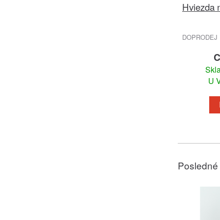
Hviezda 
DOPRODEJ 
C
Skl
U V
Posledné