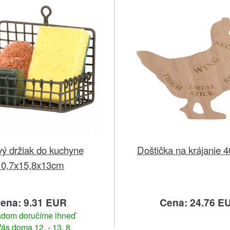
ý držiak do kuchyne
Doštička na krájanie
10,7x15,8x13cm
ena: 9.31 EUR
Cena: 24.76 E
adom doručíme ihneď
ás doma 12. - 13. 8.