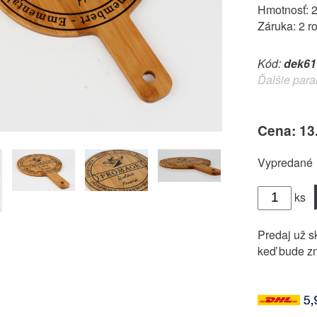
Hmotnosť: 
Záruka: 2 r
Kód:
dek61
Ďalšie para
Cena: 13
Vypredané
ks
Predaj už sk
keď bude zn