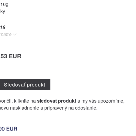
210g
oky
16
metre
.53 EUR
Sledovať produkt
ončil, kliknite na
sledovať produkt
a my vás upozorníme,
ovu naskladnenie a pripravený na odoslanie.