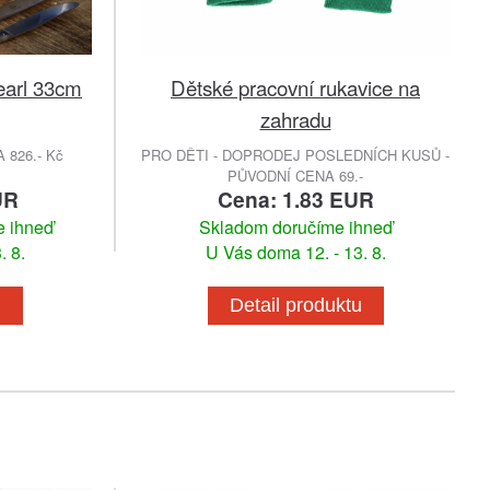
Pearl 33cm
Dětské pracovní rukavice na
zahradu
826.- Kč
PRO DĚTI - DOPRODEJ POSLEDNÍCH KUSŮ -
PŮVODNÍ CENA 69.-
UR
Cena: 1.83 EUR
e ihneď
Skladom doručíme ihneď
. 8.
U Vás doma 12. - 13. 8.
u
Detail produktu