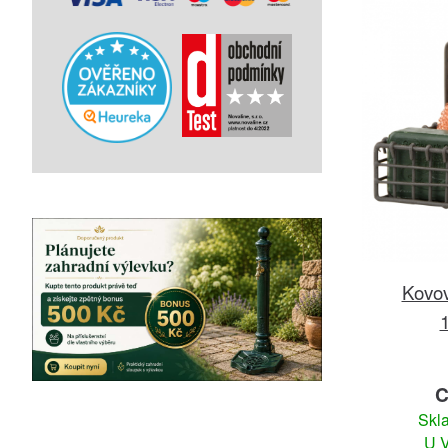
Kovov
C
Skl
U V