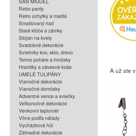
SAN MIGUEL
Retro panty
Retro úchytky a madlá
Smaltovaný riad
Staré kľúče a zámky
Stojan na kvety
Svadobné dekorácie
Svietniky kov, sklo, drevo
Termo poháre a hrnčeky
Hrantíky a závesné koše
A už ste vi
UMELÉ TULIPÁNY
Vianočné dekorácie
Vianočné domčeky
Adventné vence a sviečky
Veľkonočné dekorácie
Venkovní teploměr
Vône podľa nálady
Vycházková hůl
Záhradné dekorácie