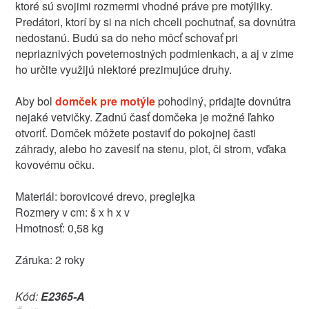
ktoré sú svojimi rozmermi vhodné práve pre motýliky.
Predátori, ktorí by si na nich chceli pochutnať, sa dovnútra
nedostanú. Budú sa do neho môcť schovať pri
nepriaznivých poveternostných podmienkach, a aj v zime
ho určite využijú niektoré prezimujúce druhy.
Aby bol
domček pre motýle
pohodlný, pridajte dovnútra
nejaké vetvičky. Zadnú časť domčeka je možné ľahko
otvoriť. Domček môžete postaviť do pokojnej časti
záhrady, alebo ho zavesiť na stenu, plot, či strom, vďaka
kovovému očku.
Materiál: borovicové drevo, preglejka
Rozmery v cm: š x h x v
Hmotnosť: 0,58 kg
Záruka: 2 roky
Kód:
E2365-A