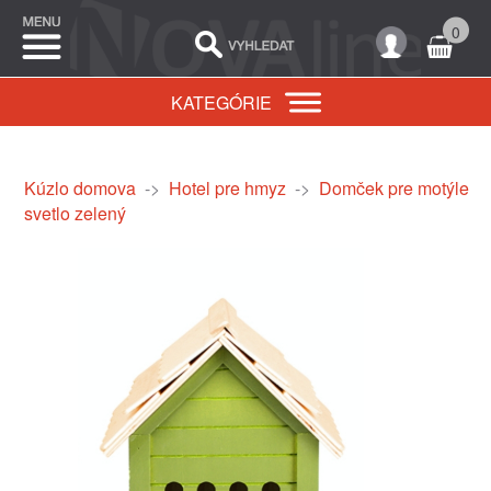
0
KATEGÓRIE
Kúzlo domova
->
Hotel pre hmyz
->
Domček pre motýle
svetlo zelený