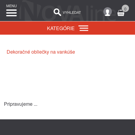
0
KATEGÓRIE
Dekoračné obliečky na vankúše
Pripravujeme ...