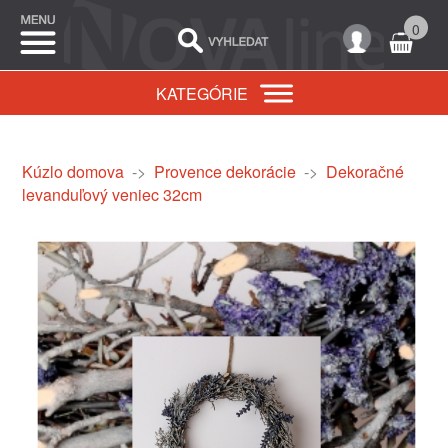
0
KATEGÓRIE
Kúzlo domova
->
Provence dekorácie
->
Dekoračné
levanduľový veniec 32cm