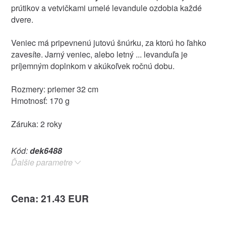
prútikov a vetvičkami umelé levandule ozdobia každé
dvere.
Veniec má pripevnenú jutovú šnúrku, za ktorú ho ľahko
zavesíte. Jarný veniec, alebo letný ... levanduľa je
príjemným doplnkom v akúkoľvek ročnú dobu.
Rozmery: priemer 32 cm
Hmotnosť: 170 g
Záruka: 2 roky
Kód:
dek6488
Ďalšie parametre
Cena: 21.43 EUR