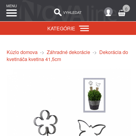
0
KATEGÓRIE
Kúzlo domova
->
Záhradné dekorácie
->
Dekorácia do
kvetináča kvetina 41,5cm