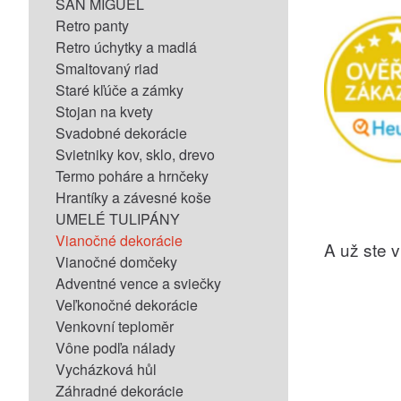
SAN MIGUEL
Retro panty
Retro úchytky a madlá
Smaltovaný riad
Staré kľúče a zámky
Stojan na kvety
Svadobné dekorácie
Svietniky kov, sklo, drevo
Termo poháre a hrnčeky
Hrantíky a závesné koše
UMELÉ TULIPÁNY
Vianočné dekorácie
A už ste vi
Vianočné domčeky
Adventné vence a sviečky
Veľkonočné dekorácie
Venkovní teploměr
Vône podľa nálady
Vycházková hůl
Záhradné dekorácie