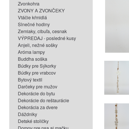
Zvonkohra
ZVONY A ZVONČEKY
Vtáčie kŕmidlá
Slnečné hodiny
Zemiaky, cibuľa, cesnak
VÝPREDAJ - posledné kusy
Anjeli, nežné sošky
Aróma lampy
Buddha soška
Búdky pre Sýkorky
Búdky pre vrabcov
Bytový textil
Darčeky pre mužov
Dekorácie do bytu
Dekorácie do reštaurácie
Dekorácia za dvere
Dáždniky
Detské stoličky
Domov pre psa aj mačku