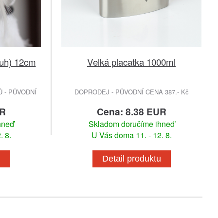
ruh) 12cm
Velká placatka 1000ml
 - PŮVODNÍ
DOPRODEJ - PŮVODNÍ CENA 387.- Kč
UR
Cena: 8.38 EUR
hneď
Skladom doručíme ihneď
. 8.
U Vás doma 11. - 12. 8.
u
Detail produktu