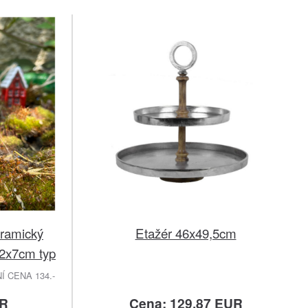
eramický
Etažér 46x49,5cm
2x7cm typ
 CENA 134.-
UR
Cena: 129.87 EUR