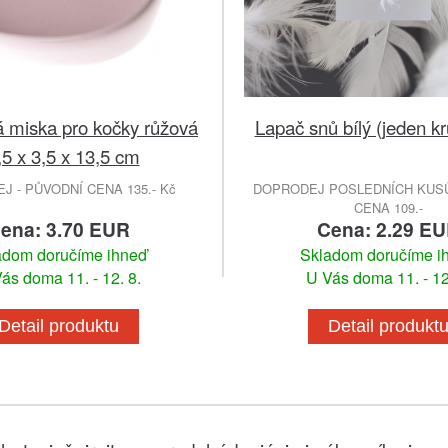
 miska pro kočky růžová
Lapač snů bílý (jeden k
,5 x 3,5 x 13,5 cm
 - PŮVODNÍ CENA 135.- Kč
DOPRODEJ POSLEDNÍCH KUSŮ
CENA 109.-
ena: 3.70 EUR
Cena: 2.29 E
adom doručíme ihneď
Skladom doručíme i
ás doma 11. - 12. 8.
U Vás doma 11. - 12
Detail produktu
Detail produkt