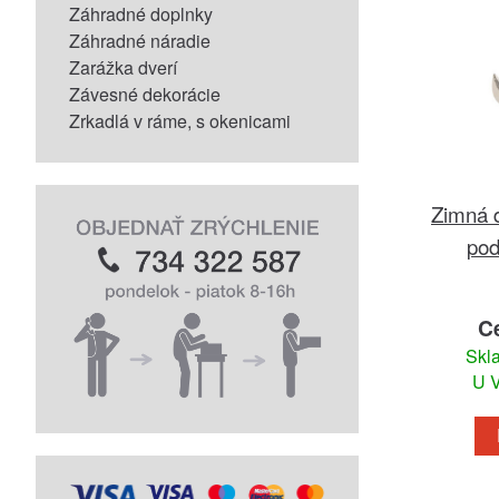
Záhradné doplnky
Záhradné náradie
Zarážka dverí
Závesné dekorácie
Zrkadlá v ráme, s okenicami
Zimná 
pod
C
Skl
U V