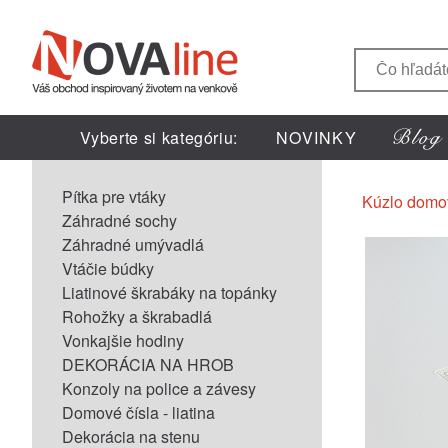
Vyberte si kategóriu:
NOVINKY
Pítka pre vtáky
Kúzlo domo
Záhradné sochy
Záhradné umývadlá
Vtáčie búdky
Liatinové škrabáky na topánky
Rohožky a škrabadlá
Vonkajšie hodiny
DEKORÁCIA NA HROB
Konzoly na police a závesy
Domové čísla - liatina
Dekorácia na stenu