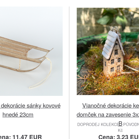
 dekorácie sánky kovové
Vianočné dekorácie k
hnedé 23cm
domček na zavesenie 3x
B
DOPRODEJ KOLEKCE - PŮVODNÍ
Kč
ena: 11.47 EUR
Cena: 3.23 E