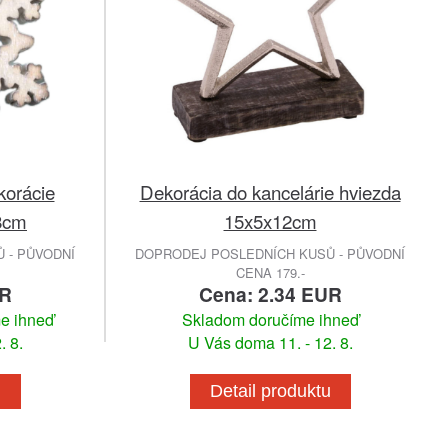
korácie
Dekorácia do kancelárie hviezda
8cm
15x5x12cm
 - PŮVODNÍ
DOPRODEJ POSLEDNÍCH KUSŮ - PŮVODNÍ
CENA 179.-
UR
Cena: 2.34 EUR
me ihneď
Skladom doručíme ihneď
. 8.
U Vás doma 11. - 12. 8.
u
Detail produktu