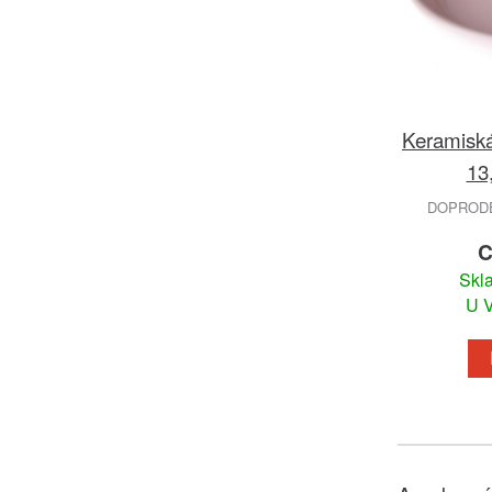
Keramiská
13
DOPRODEJ
C
Skl
U V