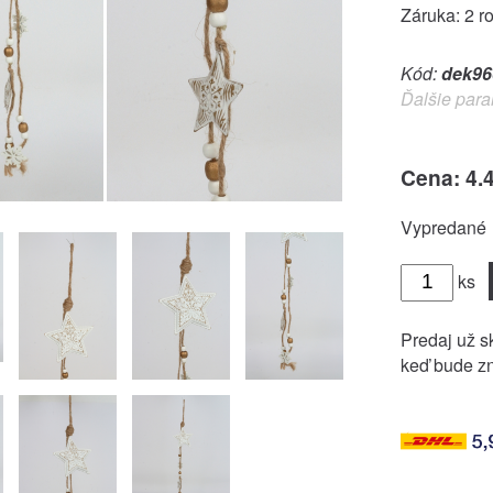
Záruka: 2 r
Kód:
dek96
Ďalšie para
Cena: 4.
Vypredané
ks
Predaj už sk
keď bude zn