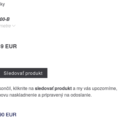
oky
00-B
metre
49 EUR
Sledovať produkt
ončil, kliknite na
sledovať produkt
a my vás upozorníme,
ovu naskladnenie a pripravený na odoslanie.