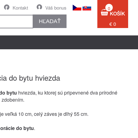
Kontakt
Váš bonus
0
HĽADAŤ
€ 0
ia do bytu hviezda
do bytu
hviezda, ku ktorej sú pripevnené dva prírodné
o zdobením.
je veľká 10 cm, celý záves je dlhý 55 cm.
orácie do bytu
.