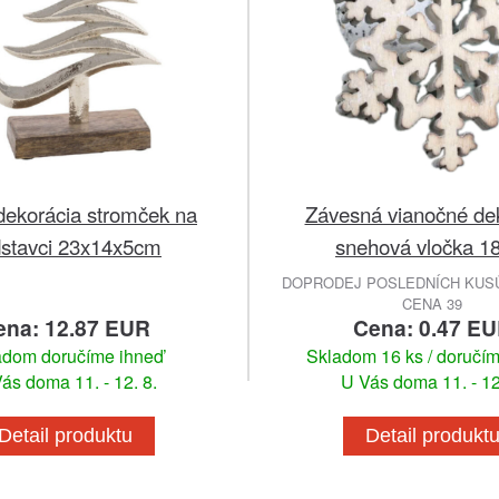
dekorácia stromček na
Závesná vianočné de
stavci 23x14x5cm
snehová vločka 1
DOPRODEJ POSLEDNÍCH KUSŮ
CENA 39
ena: 12.87 EUR
Cena: 0.47 E
adom doručíme ihneď
Skladom 16 ks / doručí
ás doma 11. - 12. 8.
U Vás doma 11. - 12
Detail produktu
Detail produkt