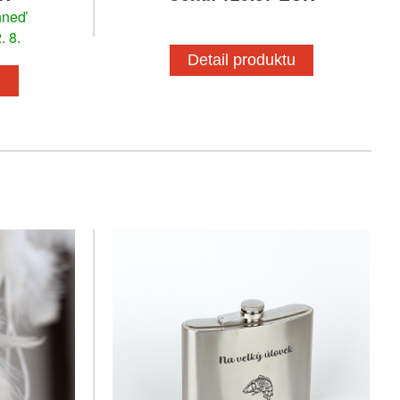
hneď
. 8.
Detail produktu
u