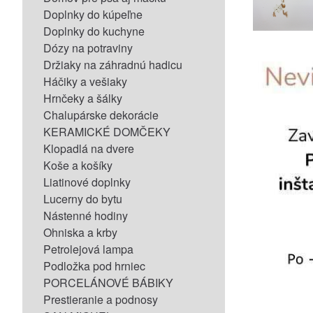
Doplnky do kúpeľne
Doplnky do kuchyne
Dózy na potraviny
Držiaky na záhradnú hadicu
Háčiky a vešiaky
Hrnčeky a šálky
Chalupárske dekorácie
KERAMICKÉ DOMČEKY
Klopadlá na dvere
Koše a košíky
Liatinové doplnky
Lucerny do bytu
Nástenné hodiny
Ohniska a krby
Petrolejová lampa
Podložka pod hrniec
PORCELÁNOVÉ BÁBIKY
Prestieranie a podnosy