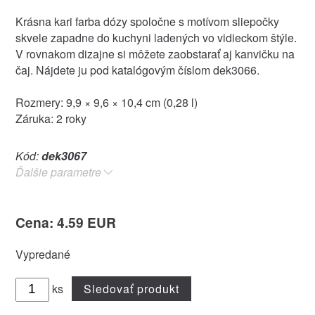
Krásna kari farba dózy spoločne s motívom sliepočky
skvele zapadne do kuchyni ladených vo vidieckom štýle.
V rovnakom dizajne si môžete zaobstarať aj kanvičku na
čaj. Nájdete ju pod katalógovým číslom dek3066.
Rozmery: 9,9 × 9,6 × 10,4 cm (0,28 l)
Záruka: 2 roky
Kód:
dek3067
Ďalšie parametre
Cena: 4.59 EUR
Vypredané
ks
Sledovať produkt