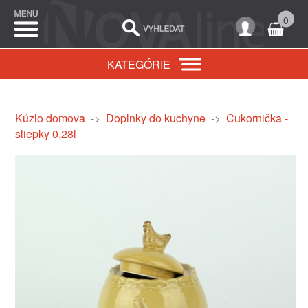
0
KATEGÓRIE
Kúzlo domova
->
Doplnky do kuchyne
->
Cukornička -
sliepky 0,28l