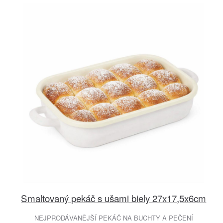
Smaltovaný pekáč s ušami biely 27x17,5x6cm
NEJPRODÁVANĚJŠÍ PEKÁČ NA BUCHTY A PEČENÍ