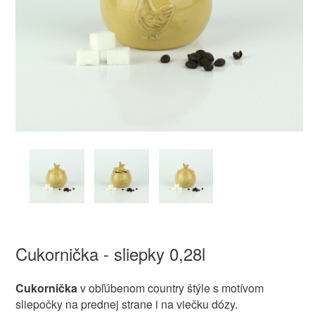
Cukornička - sliepky 0,28l
Cukornička
v obľúbenom country štýle s motívom
sliepočky na prednej strane i na viečku dózy.