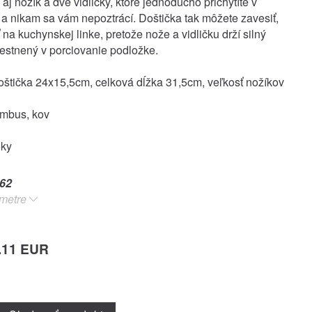
aj nožík a dve vidličky, ktoré jednoducho prichytíte v
i a nikam sa vám nepoztrácí. Doštička tak môžete zavesiť,
 na kuchynskej linke, pretože nože a vidličku drží silný
stnený v porciovanie podložke.
štička 24x15,5cm, celková dĺžka 31,5cm, veľkosť nožíkov
ambus, kov
oky
62
metre
.11 EUR