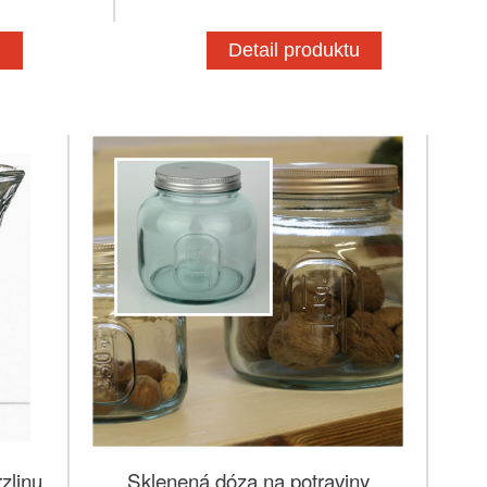
u
Detail produktu
zlinu
Sklenená dóza na potraviny