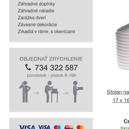
Záhradné doplnky
Záhradné náradie
Zarážka dverí
Závesné dekorácie
Zrkadlá v ráme, s okenicami
Stojan na
17 x 1
C
Skl