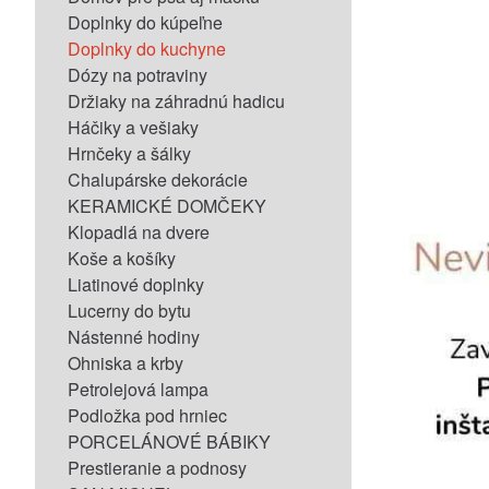
Doplnky do kúpeľne
Doplnky do kuchyne
Dózy na potraviny
Držiaky na záhradnú hadicu
Háčiky a vešiaky
Hrnčeky a šálky
Chalupárske dekorácie
KERAMICKÉ DOMČEKY
Klopadlá na dvere
Koše a košíky
Liatinové doplnky
Lucerny do bytu
Nástenné hodiny
Ohniska a krby
Petrolejová lampa
Podložka pod hrniec
PORCELÁNOVÉ BÁBIKY
Prestieranie a podnosy