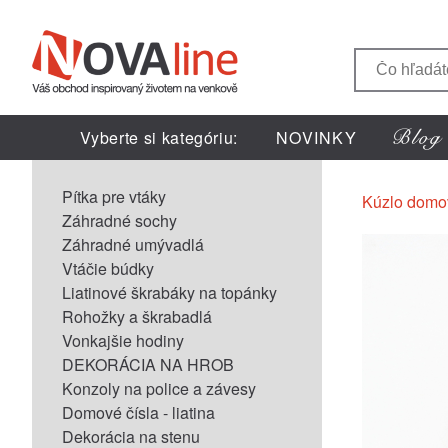
Vyberte si kategóriu:
NOVINKY
Pítka pre vtáky
Kúzlo domo
Záhradné sochy
Záhradné umývadlá
Vtáčie búdky
Liatinové škrabáky na topánky
Rohožky a škrabadlá
Vonkajšie hodiny
DEKORÁCIA NA HROB
Konzoly na police a závesy
Domové čísla - liatina
Dekorácia na stenu