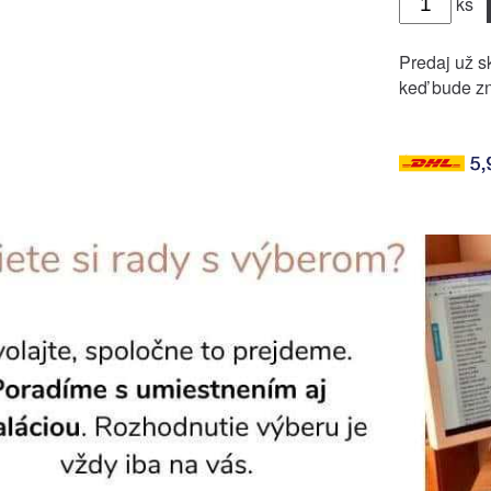
ks
Predaj už sk
keď bude zn