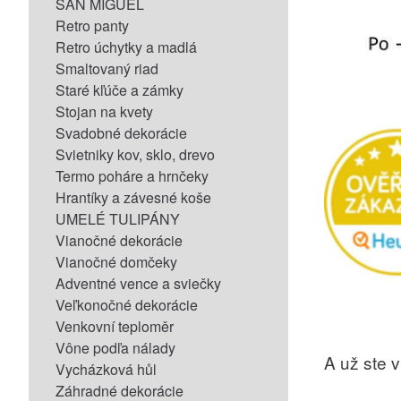
SAN MIGUEL
Retro panty
Retro úchytky a madlá
Smaltovaný riad
Staré kľúče a zámky
Stojan na kvety
Svadobné dekorácie
Svietniky kov, sklo, drevo
Termo poháre a hrnčeky
Hrantíky a závesné koše
UMELÉ TULIPÁNY
Vianočné dekorácie
Vianočné domčeky
Adventné vence a sviečky
Veľkonočné dekorácie
Venkovní teploměr
Vône podľa nálady
A už ste vi
Vycházková hůl
Záhradné dekorácie