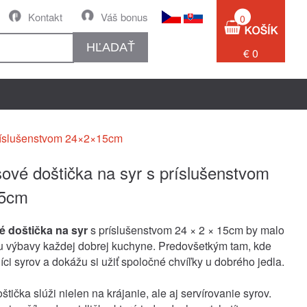
Kontakt
Váš bonus
0
HĽADAŤ
€ 0
ríslušenstvom 24×2×15cm
vé doštička na syr s príslušenstvom
5cm
 doštička na syr
s príslušenstvom 24 × 2 × 15cm by malo
u výbavy každej dobrej kuchyne. Predovšetkým tam, kde
íci syrov a dokážu si užiť spoločné chvíľky u dobrého jedla.
štička slúži nielen na krájanie, ale aj servírovanie syrov.