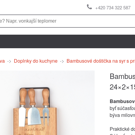
+420 734 322 587
va
->
Doplnky do kuchyne
->
Bambusové doštička na syr s p
Bambuso
24×2×1
Bambusové
byť súčasťo
býva milovn
Praktické do