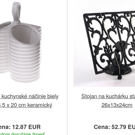
 kuchynské náčinie biely
Stojan na kuchárku st
6,5 x 20 cm keramický
26x13x24cm
ena: 12.87 EUR
Cena: 52.79 E
adom doručíme ihneď