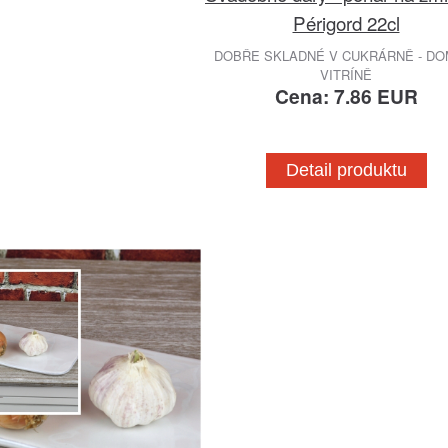
Périgord 22cl
DOBŘE SKLADNÉ V CUKRÁRNĚ - DO
VITRÍNĚ
Cena: 7.86 EUR
Detail produktu