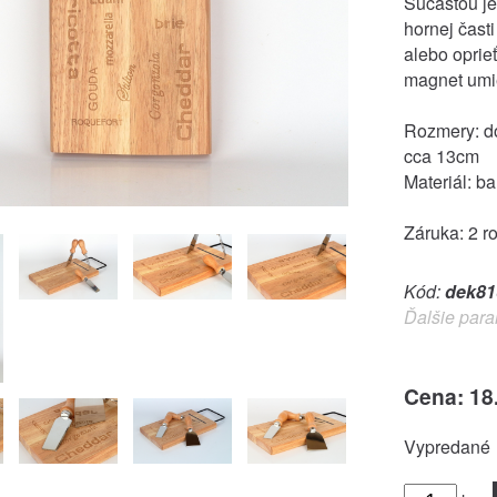
Súčasťou je 
hornej čast
alebo oprieť
magnet umie
Rozmery: do
cca 13cm
Materiál: b
Záruka: 2 r
Kód:
dek81
Ďalšie para
Cena: 18
Vypredané