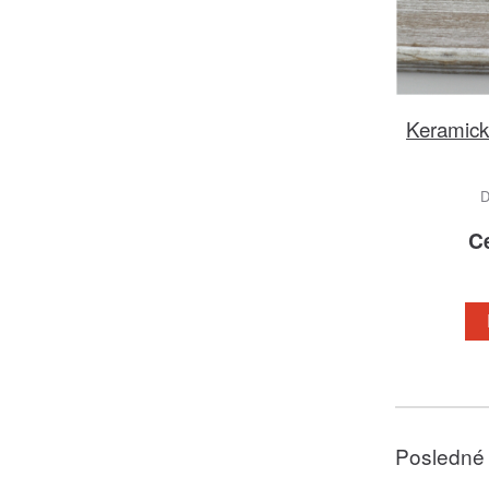
Keramick
D
C
Posledné