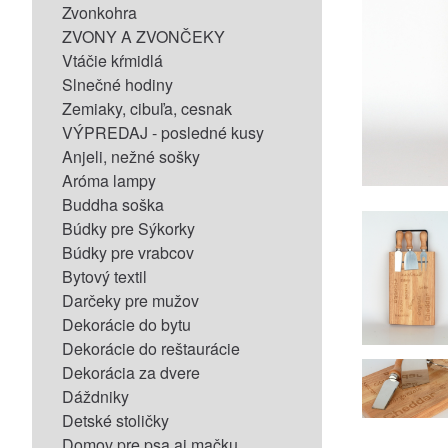
Zvonkohra
ZVONY A ZVONČEKY
Vtáčie kŕmidlá
Slnečné hodiny
Zemiaky, cibuľa, cesnak
VÝPREDAJ - posledné kusy
Anjeli, nežné sošky
Aróma lampy
Buddha soška
Búdky pre Sýkorky
Búdky pre vrabcov
Bytový textil
Darčeky pre mužov
Dekorácie do bytu
Dekorácie do reštaurácie
Dekorácia za dvere
Dáždniky
Detské stoličky
Domov pre psa aj mačku