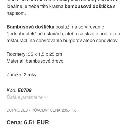
Ideálne je treba táto krásna
bambusová doštička
s
nápisom.
Bambusová doštička
poslúži na servírovanie
"jednohubiek" pri oslavách, alebo sa skvele hodí aj do
reštaurácií na servírovanie burgerov alebo sendvičov.
Rozmery: 35 x 1,5 x 25 cm
Materiál: bambusové drevo
Záruka: 2 roky
Kód:
E0709
Ďalšie parametre
DOPRODEJ - PŮVODNÍ CENA 235.- Kč
Cena: 6.51 EUR