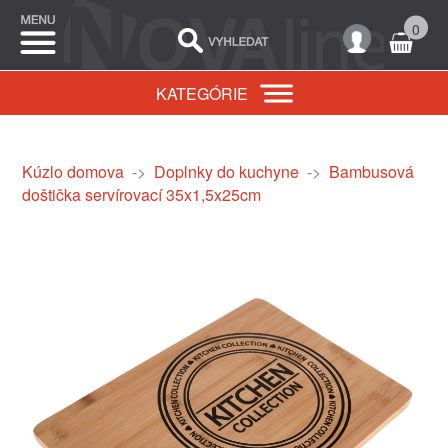
0
KATEGÓRIE
Kúzlo domova
->
Doplnky do kuchyne
->
Bambusová
doštička servírovací 35x1,5x25cm