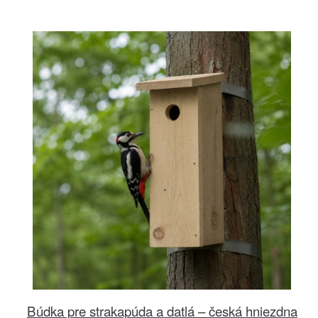
Búdka pre strakapúda a datlá – česká hniezdna