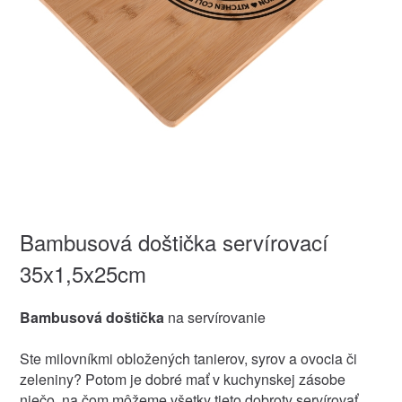
Bambusová doštička servírovací
35x1,5x25cm
Bambusová doštička
na servírovanie
Ste milovníkmi obložených tanierov, syrov a ovocia či
zeleniny? Potom je dobré mať v kuchynskej zásobe
niečo, na čom môžeme všetky tieto dobroty servírovať.