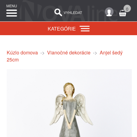
0
KATEGÓRIE
Kúzlo domova
->
Vianočné dekorácie
->
Anjel šedý
25cm