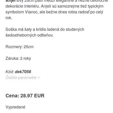
Anjel
sivý 25cm patrí medzi elegantné a nežné celoročné
dekorácie interiéru. Anjeli sú samozrejme tiež typickým
symbolom Vianoc, ale bežne dnes robia radosť po celý
rok.
Soška má šaty a krídla ladená do studených
šedostrieborných odtieňov.
Rozmery: 25cm
Záruka: 2 roky
Kód:
dek7056
Ďalšie parametre
Cena: 28.97 EUR
Vypredané