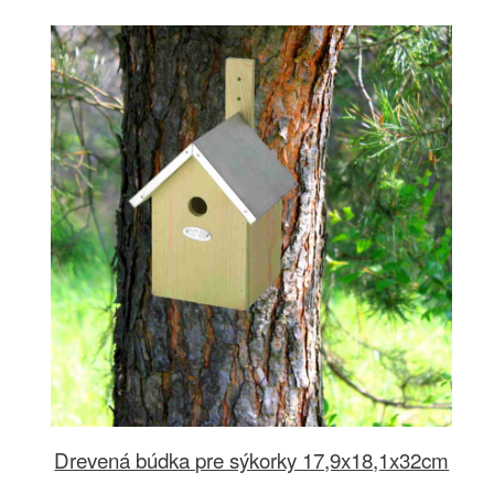
Drevená búdka pre sýkorky 17,9x18,1x32cm