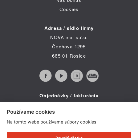
Cookies
Adresa / sídlo firmy
NOVAline, s.r.o.
Čechova 1295
665 01 Rosice
Objednávky / fakturácia
Infolinka (po-pia 8:30 - 16:00)
Používame cookies
Telefon: +420 734 322 587
Na tomto webe používame súbory cookies.
E-mail: info@novaline.cz