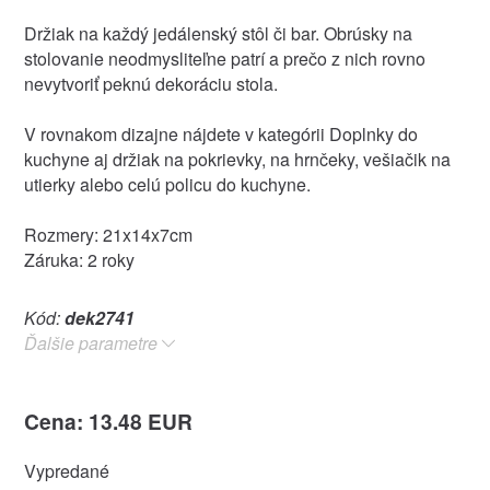
Držiak na každý jedálenský stôl či bar. Obrúsky na
stolovanie neodmysliteľne patrí a prečo z nich rovno
nevytvoriť peknú dekoráciu stola.
V rovnakom dizajne nájdete v kategórii Doplnky do
kuchyne aj držiak na pokrievky, na hrnčeky, vešiačik na
utierky alebo celú policu do kuchyne.
Rozmery: 21x14x7cm
Záruka: 2 roky
Kód:
dek2741
Ďalšie parametre
Cena: 13.48 EUR
Vypredané