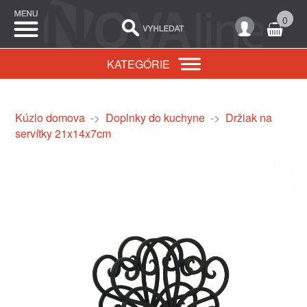
0
KATEGÓRIE
Kúzlo domova
->
Doplnky do kuchyne
->
Držiak na
servítky 21x14x7cm