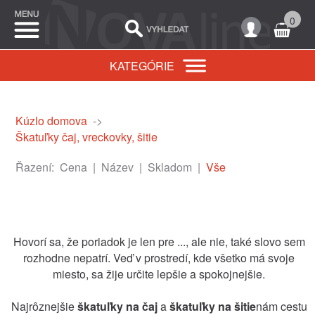
0
KATEGÓRIE
Kúzlo domova
->
Škatuľky čaj, vreckovky, šitie
Řazení:
Cena
|
Název
|
Skladom
|
Vše
Hovorí sa, že poriadok je len pre ..., ale nie, také slovo sem
rozhodne nepatrí. Veď v prostredí, kde všetko má svoje
miesto, sa žije určite lepšie a spokojnejšie.
Najrôznejšie
škatuľky na čaj
a
škatuľky na šitie
nám cestu