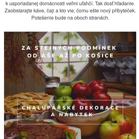
k usporiadanej domácnosti veľmi uľahčí. Tak dosť hľadanie.
Zaobstarajte káve, čaji a kto vie, čomu ešte nový příbyteček.
Potešenie bude na oboch stranách.