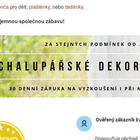
onča
pro děti,
pláštěnky
, nebo
deštníky
.
íjemnou společnou zábavu!