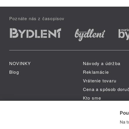
Poznáte nás z časopisov
NOVINKY
Návody a údržba
Blog
Reklamácie
Vrátenie tovaru
Cena a spôsob doru
Kto sme
GPSR
Pou
Na t