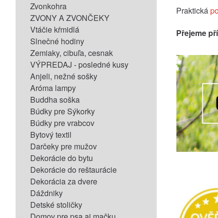
Zvonkohra
Praktická
p
ZVONY A ZVONČEKY
Vtáčie kŕmidlá
Přejeme př
Slnečné hodiny
Zemiaky, cibuľa, cesnak
VÝPREDAJ - posledné kusy
Anjeli, nežné sošky
Aróma lampy
Buddha soška
Búdky pre Sýkorky
Búdky pre vrabcov
Bytový textil
Darčeky pre mužov
Dekorácie do bytu
Dekorácie do reštaurácie
Dekorácia za dvere
Dáždniky
Detské stoličky
Domov pre psa aj mačku