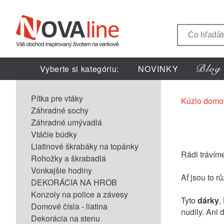
Vyberte si kategóriu:
NOVINKY
Pítka pre vtáky
Kúzlo domo
Záhradné sochy
Záhradné umývadlá
Vtáčie búdky
Liatinové škrabáky na topánky
Rádi trávím
Rohožky a škrabadlá
Vonkajšie hodiny
Ať jsou to r
DEKORÁCIA NA HROB
Konzoly na police a závesy
Tyto
dárky
,
Domové čísla - liatina
nudily. Ani
Dekorácia na stenu