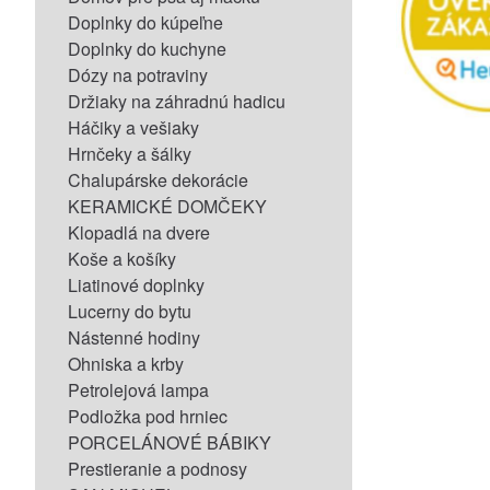
Doplnky do kúpeľne
Doplnky do kuchyne
Dózy na potraviny
Držiaky na záhradnú hadicu
Háčiky a vešiaky
Hrnčeky a šálky
Chalupárske dekorácie
KERAMICKÉ DOMČEKY
Klopadlá na dvere
Koše a košíky
Liatinové doplnky
Lucerny do bytu
Nástenné hodiny
Ohniska a krby
Petrolejová lampa
Podložka pod hrniec
PORCELÁNOVÉ BÁBIKY
Prestieranie a podnosy