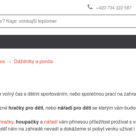
+420 734 322 587
va
->
Dáždniky a ponča
e volný čas s dětmi sportováním, nebo společnou prací na zahr
ůzné
hračky pro děti
, nebo
nářadí pro děti
se kterým vám budo
hračky
,
houpačky
a
nářadí
vám přinesou příležitost prožívat s 
 déšť nám na zahradě nevadí a dokážeme si pobyt venku užívat 