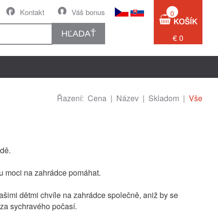
Kontakt
Váš bonus
0
HĽADAŤ
€ 0
Řazení:
Cena
|
Název
|
Skladom
|
Vše
adě.
u moci na zahrádce pomáhat.
vašimi dětmi chvíle na zahrádce společně, aniž by se
i za sychravého počasí.