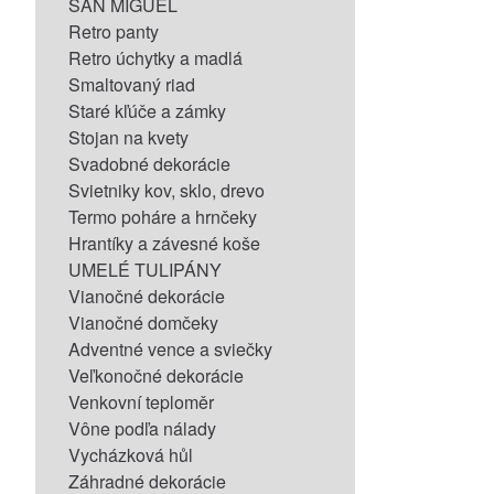
SAN MIGUEL
Retro panty
Retro úchytky a madlá
Smaltovaný riad
Staré kľúče a zámky
Stojan na kvety
Svadobné dekorácie
Svietniky kov, sklo, drevo
Termo poháre a hrnčeky
Hrantíky a závesné koše
UMELÉ TULIPÁNY
Vianočné dekorácie
Vianočné domčeky
Adventné vence a sviečky
Veľkonočné dekorácie
Venkovní teploměr
Vône podľa nálady
Vycházková hůl
Záhradné dekorácie