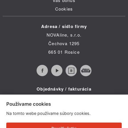
Váš bonus
Cookies
Adresa / sídlo firmy
NOVAline, s.r.o.
Čechova 1295
665 01 Rosice
Objednávky / fakturácia
Infolinka (po-pia 8:30 - 16:00)
Používame cookies
Telefon: +420 734 322 587
Na tomto webe používame súbory cookies.
E-mail: info@novaline.cz