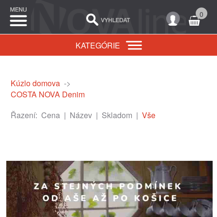
0
KATEGÓRIE
Kúzlo domova
->
COSTA NOVA Denim
Řazení:
Cena
|
Název
|
Skladom
|
Vše