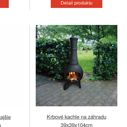
Detail produktu
Krbové kachle na záhradu
ajšie
39x39x104cm
m