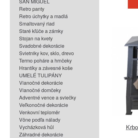
SAN MIGUEL
Retro panty
Retro úchytky a madlá
Smaltovaný riad
Staré kľúče a zámky
Stojan na kvety
Svadobné dekorácie
Svietniky kov, sklo, drevo
Termo poháre a hrnčeky
Hrantíky a závesné koše
UMELÉ TULIPÁNY
Vianočné dekorácie
Vianočné domčeky
Adventné vence a sviečky
Veľkonočné dekorácie
Venkovní teploměr
Vône podľa nálady
Krbo
Vycházková hůl
Záhradné dekorácie