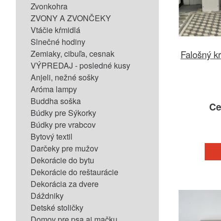
Zvonkohra
ZVONY A ZVONČEKY
Vtáčie kŕmidlá
Slnečné hodiny
Falošný k
Zemiaky, cibuľa, cesnak
VÝPREDAJ - posledné kusy
Anjeli, nežné sošky
Aróma lampy
Buddha soška
Ce
Búdky pre Sýkorky
Búdky pre vrabcov
Bytový textil
Darčeky pre mužov
Dekorácie do bytu
Dekorácie do reštaurácie
Dekorácia za dvere
Dáždniky
Detské stoličky
Domov pre psa aj mačku