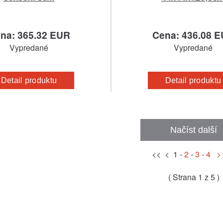
na: 365.32 EUR
Cena: 436.08 
Vypredané
Vypredané
Detail produktu
Detail produktu
Načíst další
<< < 1 -
2
-
3
-
4
>
( Strana 1 z 5 )