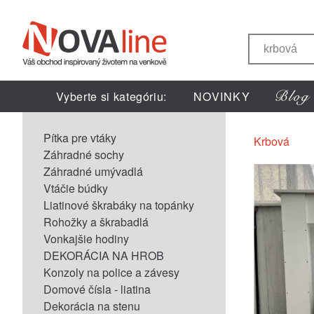
Vyberte si kategóriu:
NOVINKY
Pítka pre vtáky
Krbová
Záhradné sochy
Záhradné umývadlá
Vtáčie búdky
Liatinové škrabáky na topánky
Rohožky a škrabadlá
Vonkajšie hodiny
DEKORÁCIA NA HROB
Konzoly na police a závesy
Domové čísla - liatina
Dekorácia na stenu