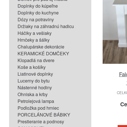
Doplnky do kúpeľne
Doplnky do kuchyne
Dózy na potraviny
Držiaky na záhradnú hadicu
Háčiky a vešiaky
Hrnčeky a šálky
Chalupárske dekorácie
KERAMICKÉ DOMČEKY
Klopadlá na dvere
Koše a košíky
Fal
Liatinové doplnky
Lucerny do bytu
Nástenné hodiny
CELK
Ohniska a krby
Petrolejová lampa
Ce
Podložka pod hrniec
PORCELÁNOVÉ BÁBIKY
Prestieranie a podnosy