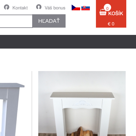
Kontakt
Váš bonus
0
HĽADAŤ
€ 0