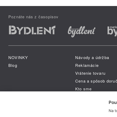
Poznáte nás z časopisov
NOVINKY
Návody a údržba
Blog
Reklamácie
Vrátenie tovaru
Cena a spôsob doru
Kto sme
GPSR
Pou
Na t