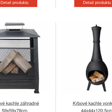
Detail produktu
Detail produktu
vé kachle záhradné
Krbové kachle vonk
59x59x78cm
44x44x120,5c