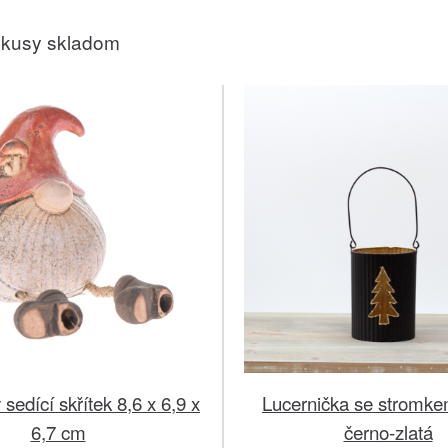
 kusy skladom
sedící skřítek 8,6 x 6,9 x
Lucernička se stromk
6,7 cm
černo-zlatá