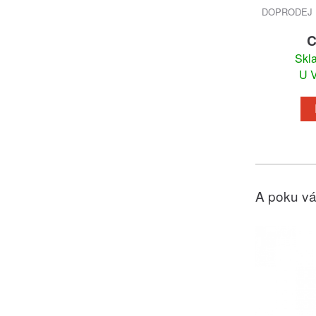
DOPRODEJ 
C
Skl
U V
A poku vá