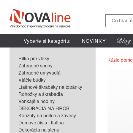
Vyberte si kategóriu:
NOVINKY
Pítka pre vtáky
Kúzlo domo
Záhradné sochy
Záhradné umývadlá
Vtáčie búdky
Liatinové škrabáky na topánky
Rohožky a škrabadlá
Vonkajšie hodiny
DEKORÁCIA NA HROB
Konzoly na police a závesy
Domové čísla - liatina
Dekorácia na stenu