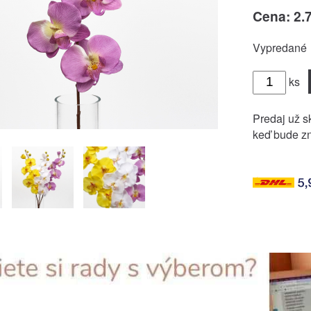
Cena: 2.
Vypredané
ks
Predaj už sk
keď bude zn