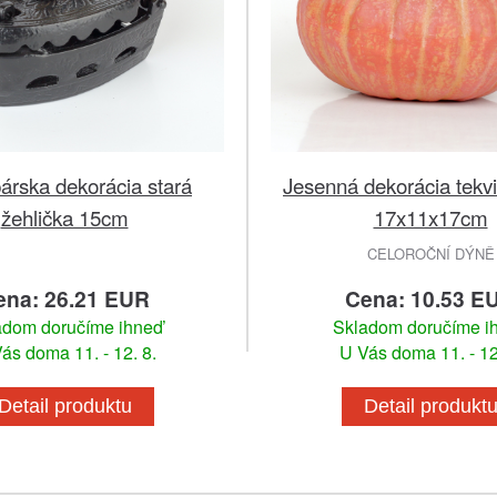
árska dekorácia stará
Jesenná dekorácia tekvi
žehlička 15cm
17x11x17cm
CELOROČNÍ DÝNĚ
ena: 26.21 EUR
Cena: 10.53 E
adom doručíme ihneď
Skladom doručíme i
ás doma 11. - 12. 8.
U Vás doma 11. - 12
Detail produktu
Detail produkt