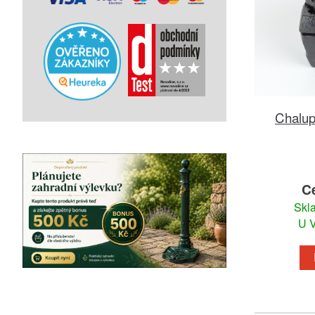
Chalup
C
Skl
U V