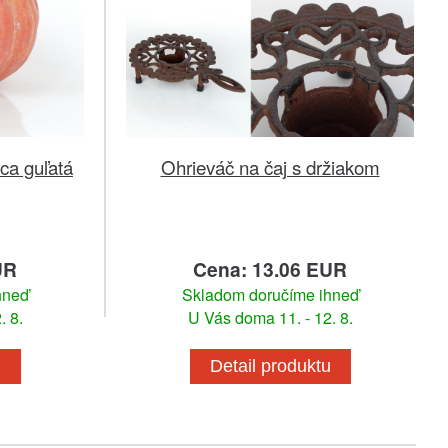
ca guľatá
Ohrieváč na čaj s držiakom
UR
Cena: 13.06 EUR
hneď
Skladom doručíme ihneď
. 8.
U Vás doma 11. - 12. 8.
u
Detail produktu