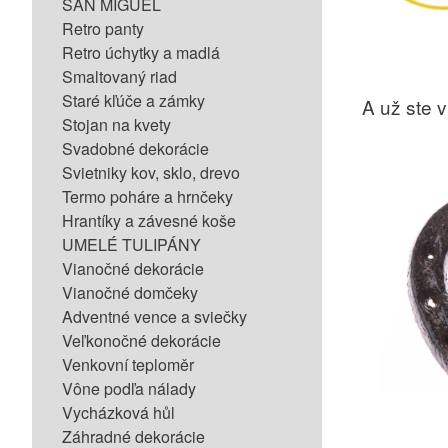
SAN MIGUEL
Retro panty
Retro úchytky a madlá
Smaltovaný riad
Staré kľúče a zámky
A už ste vi
Stojan na kvety
Svadobné dekorácie
Svietniky kov, sklo, drevo
Termo poháre a hrnčeky
Hrantíky a závesné koše
UMELÉ TULIPÁNY
Vianočné dekorácie
Vianočné domčeky
Adventné vence a sviečky
Veľkonočné dekorácie
Venkovní teploměr
Vône podľa nálady
Vycházková hůl
Záhradné dekorácie