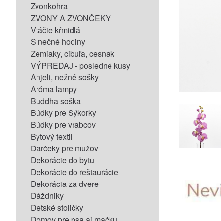
Zvonkohra
ZVONY A ZVONČEKY
Vtáčie kŕmidlá
Slnečné hodiny
Zemiaky, cibuľa, cesnak
VÝPREDAJ - posledné kusy
Anjeli, nežné sošky
Aróma lampy
Buddha soška
Búdky pre Sýkorky
Búdky pre vrabcov
Bytový textil
Darčeky pre mužov
Dekorácie do bytu
Dekorácie do reštaurácie
Dekorácia za dvere
Dáždniky
Detské stoličky
Domov pre psa aj mačku