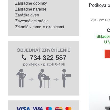
Záhradné doplnky
Podkova pr
Záhradné náradie
Zarážka dverí
VHODNÝ LE
Závesné dekorácie
Zrkadlá v ráme, s okenicami
C
Skladom
U V