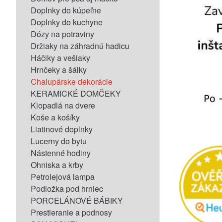
Doplnky do kúpeľne
Doplnky do kuchyne
Dózy na potraviny
Držiaky na záhradnú hadicu
Háčiky a vešiaky
Hrnčeky a šálky
Chalupárske dekorácie
KERAMICKÉ DOMČEKY
Klopadlá na dvere
Koše a košíky
Liatinové doplnky
Lucerny do bytu
Nástenné hodiny
Ohniska a krby
Petrolejová lampa
Podložka pod hrniec
PORCELÁNOVÉ BÁBIKY
Prestieranie a podnosy