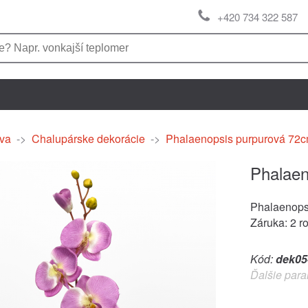
+420 734 322 587
va
->
Chalupárske dekorácie
->
Phalaenopsis purpurová 72
Phalaen
Phalaenops
Záruka: 2 r
Kód:
dek05
Ďalšie para