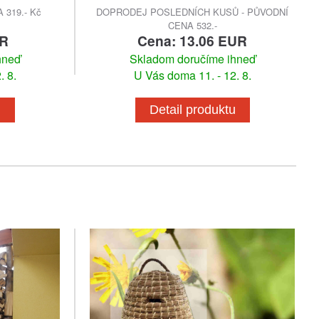
319.- Kč
DOPRODEJ POSLEDNÍCH KUSŮ - PŮVODNÍ
CENA 532.-
UR
Cena: 13.06 EUR
hneď
Skladom doručíme ihneď
. 8.
U Vás doma 11. - 12. 8.
u
Detail produktu