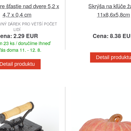
e šťastie nad dvere 5,2 x
Skrýša na kľúče 
4,7 x 0,4 cm
11x8,6x5,8cm
VNÝ DÁREK PRO VĚTŠÍ POČET
LIDÍ
ena: 2.29 EUR
Cena: 8.38 E
 23 ks / doručíme ihneď
ás doma 11. - 12. 8.
Detail produkt
Detail produktu