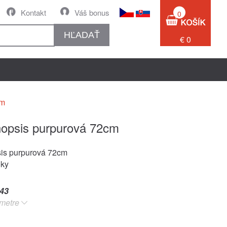
Kontakt
Váš bonus
0
HĽADAŤ
€ 0
cm
opsis purpurová 72cm
is purpurová 72cm
oky
43
metre